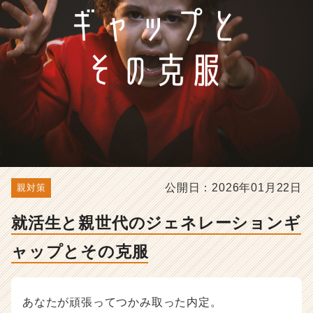
プ
と
そ
の
克
服
-
選
考
対
策・
就
活
公開日：2026年01月22日
親対策
ノ
ウ
就活生と親世代のジェネレーションギ
ハ
ウ
ャップとその克服
記
事
|
ベ
あなたが頑張ってつかみ取った内定。
ン