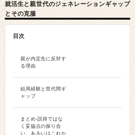
就活生と親世代のジェネレーションギャップ
チ
ア
とその克服
キ
ャ
リ
目次
ア
（C
h
e
親が内定先に反対す
e
る理由
r
C
a
r
結局経験と世代間ギ
e
ャップ
e
r）
まとめ-説得ではな
く妥協点の探り合
い、あるいはこれか