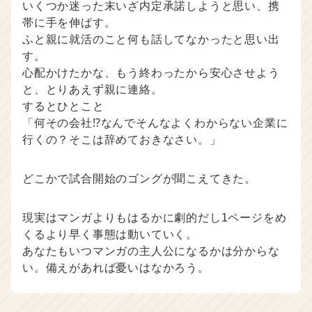
いくつか迷った末いざ内定承諾しようと思い、携
チ
帯に手を伸ばす。
ャ
ふと親に就活のこと何も話してなかったと思い出
ー・
す。
成
長
心配かけたかな、もう終わったから安心させよう
企
と、とりあえず親に連絡。
業
するとひとこと
か
「何その会社⁉なんでそんなよくわからない企業に
ら
行くの？そこは辞めておきなさい。」
ス
カ
ウ
どこかで試合開始のゴングが聞こえてきた。
ト
が
現実はマンガよりもはるかに劇的だし1ページをめ
届
く
くるより早く事態は動いていく。
就
あなたもいつマンガの主人公になるかは分からな
活
い。備えがあれば憂いはなかろう。
サ
イ
ト