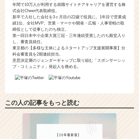
年間で10万人が利用する就職サイトチアキャリアを運営する株
式会社Cheer代表取締役。
新卒で入社した会社を3ヶ月目の22歳で役員に。1年目で営業成
績1位、全社MVP。営業・マーケや開発・広報・人事管轄の取
締役として従事したのち独立。
第一回日本中小企業大賞三冠・三年連続受賞したのち殿堂入り
し、審査員就任。
東京都の【多様な主体によるスタートアップ支援展開事業】分
科会審査員を2期連続担当。
意思決定層のジェンダーギャップに取り組む「スポンサーシッ
プ・コミュニティ」発起人を務める。
この人の記事をもっと読む