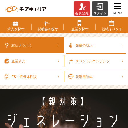
MENU
会員登録
ログイン
就
活
生
求人を
探す
説明会を
探す
企業を
探す
就職
イベント
と
親
世
就活ノウハウ
先輩の就活
代
の
企業研究
スペシャル
コンテンツ
ジ
ェ
ネ
ES・選考
体験談
就活用語集
レ
ー
シ
ョ
ン
ギ
ャ
ッ