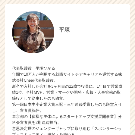
平塚
代表取締役 平塚ひかる
年間で10万人が利用する就職サイトチアキャリアを運営する株
式会社Cheer代表取締役。
新卒で入社した会社を3ヶ月目の22歳で役員に。1年目で営業成
績1位、全社MVP。営業・マーケや開発・広報・人事管轄の取
締役として従事したのち独立。
第一回日本中小企業大賞三冠・三年連続受賞したのち殿堂入り
し、審査員就任。
東京都の【多様な主体によるスタートアップ支援展開事業】分
科会審査員を2期連続担当。
意思決定層のジェンダーギャップに取り組む「スポンサーシッ
プ・コミュニティ」発起人を務める。