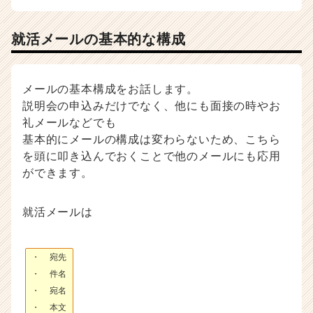
イ
ト
就活メールの基本的な構成
チ
ア
キ
ャ
メールの基本構成をお話します。
リ
説明会の申込みだけでなく、他にも面接の時やお
ア
礼メールなどでも
（C
基本的にメールの構成は変わらないため、こちら
h
e
を頭に叩き込んでおくことで他のメールにも応用
e
ができます。
r
C
就活メールは
a
r
e
e
・ 宛先
r）
・ 件名
・ 宛名
・ 本文