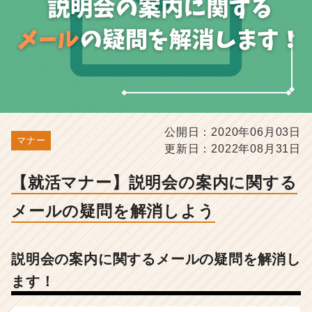
疑
問
を
解
消
し
よ
う
-
公開日：2020年06月03日
選
マナー
更新日：2022年08月31日
考
対
策・
【就活マナー】説明会の案内に関する
就
メールの疑問を解消しよう
活
ノ
ウ
ハ
説明会の案内に関するメールの疑問を解消し
ウ
ます！
記
事
|