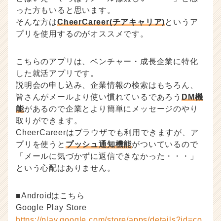
った方もいると思います。
そんな方は
CheerCareer(チアキャリア)
というア
プリを使用するのがオススメです。
こちらのアプリは、ベンチャー・成長企業に特化
した就活アプリです。
説明会の申し込み、企業情報の検索はもちろん、
皆さんがメールより使い慣れているであろう
DM機
能
があるので企業とより簡単にメッセージのやり
取りができます。
CheerCareerはブラウザでも利用できますが、ア
プリを使うと
プッシュ通知機能
がついているので
「メールに気づかずに返信できなかった・・・」
という心配はありません。
■Androidはこちら
Google Play Store
https://play.google.com/store/apps/details?id=co