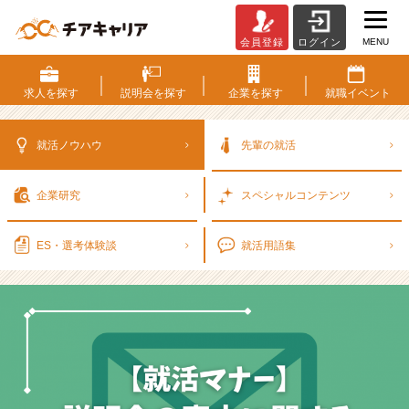
MENU
会員登録
ログイン
【就
活
マ
求人を
探す
説明会を
探す
企業を
探す
就職
イベント
ナ
ー】
説
就活ノウハウ
先輩の就活
明
会
企業研究
スペシャル
コンテンツ
の
案
内
ES・選考
体験談
就活用語集
に
関
す
る
メ
ー
ル
の