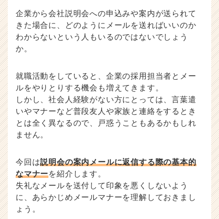
ベ
企業から会社説明会への申込みや案内が送られて
ン
きた場合に、どのようにメールを送ればいいのか
チ
わからないという人もいるのではないでしょう
ャ
か。
ー・
成
長
就職活動をしていると、企業の採用担当者とメー
企
ルをやりとりする機会も増えてきます。
業
しかし、社会人経験がない方にとっては、言葉遣
か
いやマナーなど普段友人や家族と連絡をするとき
ら
ス
とは全く異なるので、戸惑うこともあるかもしれ
カ
ません。
ウ
ト
今回は
説明会の案内メールに返信する際の基本的
が
届
なマナー
を紹介します。
く
失礼なメールを送付して印象を悪くしないよう
就
に、あらかじめメールマナーを理解しておきまし
活
ょう。
サ