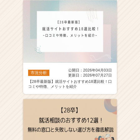
ア
（C
h
e
e
r
C
a
r
e
公開日：2026年04月03日
e
市況分析
更新日：2026年07月27日
r）
【28卒最新版】就活サイトおすすめ18選比較！口
コミや特徴、メリットを紹介