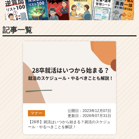
長
企
業
か
ら
記事一覧
ス
カ
ウ
ト
が
届
く
就
活
サ
イ
ト
公開日：2023年12月07日
チ
マナー
更新日：2026年07月31日
ア
【28卒】就活はいつから始まる？就活のスケジュ
キ
ール・やるべきことを解説！
ャ
リ