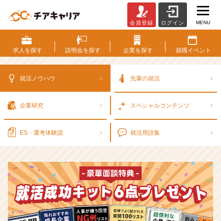
MENU
会員登録
ログイン
選
考
対
求人を
探す
説明会を
探す
企業を
探す
就職
イベント
策・
就
活
就活ノウハウ
先輩の就活
ノ
ウ
企業研究
スペシャル
コンテンツ
ハ
ウ
記
ES・選考
体験談
就活用語集
事
|
ベ
ン
チ
ャ
ー・
成