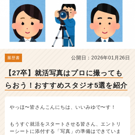
す
す
め
ス
タ
ジ
オ
5
選
公開日：2026年01月26日
履歴書
を
紹
介
【27卒】就活写真はプロに撮っても
-
選
らおう！おすすめスタジオ5選を紹介
考
対
策・
やっほ〜皆さんこんにちは、いいみゆで〜す！
就
活
ノ
もうすぐ就活をスタートさせる皆さん、エントリ
ウ
ーシートに添付する「写真」の準備はできていま
ハ