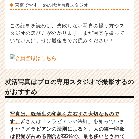
く
東京でおすすめの就活写真スタジオ
就
活
サ
この記事を読めば、失敗しない写真の撮り方やス
イ
タジオの選び方が分かります。まだ写真を撮って
ト
いない人は、ぜひ最後までお読みください！
チ
ア
キ
ャ
リ
ア
就活写真はプロの専用スタジオで撮影するの
（C
h
がおすすめ
e
e
r
写真は、就活生の印象を左右する大切なもので
C
a
す。
皆さんは「メラビアンの法則」を知っていま
r
すか？
メラビアンの法則によると、人の第一印象
e
は視覚が占める割合が55%で、最も多いとされて