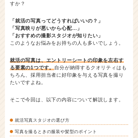
すか？
ウ
記
事
「就活の写真ってどうすればいいの？」
|
「写真映りが悪いから心配…」
ベ
「おすすめの撮影スタジオが知りたい」
ン
このようなお悩みをお持ちの人も多いでしょう。
チ
ャ
ー・
就活の写真は、エントリーシートの印象を左右す
成
る要素の1つです。
自分が納得するクオリティはも
長
ちろん、採用担当者に好印象を与える写真を撮り
企
たいですよね。
業
か
ら
そこで今回は、以下の内容について解説します。
ス
カ
ウ
就活写真スタジオの選び方
ト
が
写真を撮るときの服装や髪型のポイント
届