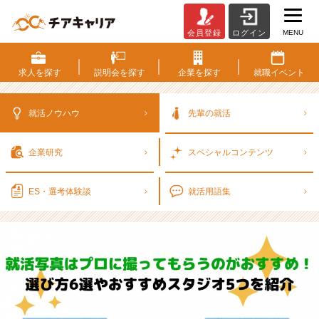
MENU
会員登録
ログイン
【2
7
卒】
求人を
探す
説明会を
探す
企業を
探す
就職
イベント
就
活
写
就活ノウハウ
先輩の就活
真
は
企業研究
スペシャル
コンテンツ
プ
ロ
に
ES・選考
体験談
就活用語集
撮
っ
て
も
ら
お
う！
お