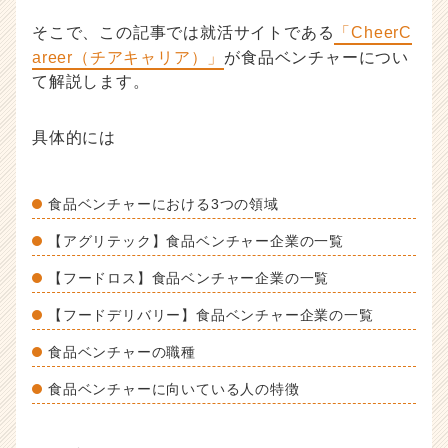
事
そこで、この記事では就活サイトである
「CheerC
|
areer（チアキャリア）」
が食品ベンチャーについ
ベ
て解説します。
ン
チ
ャ
具体的には
ー・
成
長
食品ベンチャーにおける3つの領域
企
業
【アグリテック】食品ベンチャー企業の一覧
か
ら
【フードロス】食品ベンチャー企業の一覧
ス
カ
【フードデリバリー】食品ベンチャー企業の一覧
ウ
食品ベンチャーの職種
ト
が
食品ベンチャーに向いている人の特徴
届
く
就