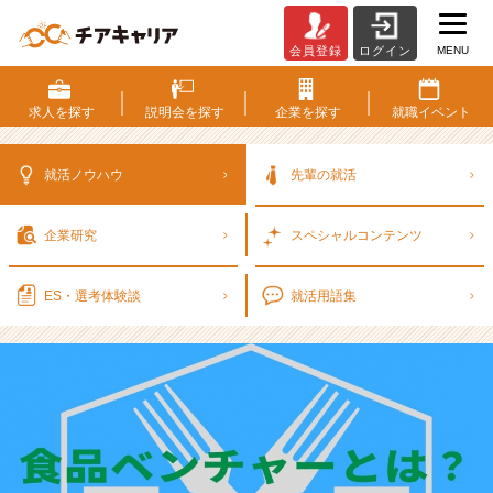
MENU
会員登録
ログイン
食
品
ベ
求人を
探す
説明会を
探す
企業を
探す
就職
イベント
ン
チ
ャ
就活ノウハウ
先輩の就活
ー
と
企業研究
スペシャル
コンテンツ
は？
3
つ
ES・選考
体験談
就活用語集
の
領
域
か
ら
向
い
て