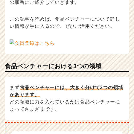
の順番にご紹介していきます。
活
サ
イ
この記事を読めば、食品ベンチャーについて詳し
ト
い情報が手に入るので、ぜひご活用ください。
チ
ア
キ
ャ
リ
ア
食品ベンチャーにおける3つの領域
（C
h
e
e
まず
食品ベンチャーには、大きく分けて3つの領域
r
があります。
C
どの領域に力を入れているかは食品ベンチャーに
a
よってさまざまです。
r
e
e
r）