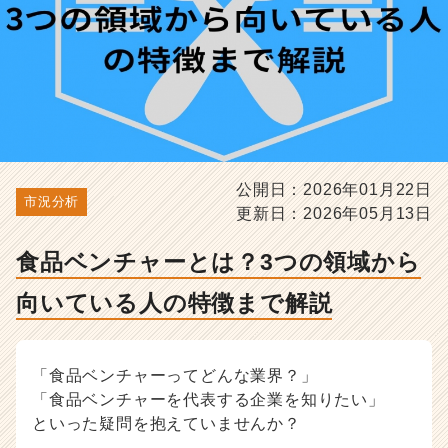
い
る
人
の
特
徴
ま
で
解
公開日：2026年01月22日
説
市況分析
更新日：2026年05月13日
-
選
考
食品ベンチャーとは？3つの領域から
対
向いている人の特徴まで解説
策・
就
活
ノ
「食品ベンチャーってどんな業界？」
ウ
「食品ベンチャーを代表する企業を知りたい」
ハ
といった疑問を抱えていませんか？
ウ
記