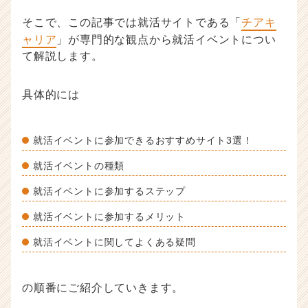
ハ
そこで、この記事では就活サイトである「
チアキ
ウ
ャリア
」が専門的な観点から就活イベントについ
記
て解説します。
事
|
ベ
具体的には
ン
チ
ャ
就活イベントに参加できるおすすめサイト3選！
ー・
成
就活イベントの種類
長
企
就活イベントに参加するステップ
業
か
就活イベントに参加するメリット
ら
就活イベントに関してよくある疑問
ス
カ
ウ
ト
の順番にご紹介していきます。
が