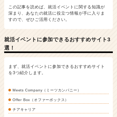
届
この記事を読めば、就活イベントに関する知識が
く
深まり、あなたの就活に役立つ情報が手に入りま
就
すので、ぜひご活用ください。
活
サ
イ
ト
就活イベントに参加できるおすすめサイト3
チ
ア
選！
キ
ャ
リ
まず、就活イベントに参加できるおすすめサイト
ア
を3つ紹介します。
（C
h
e
Meets Company（ミーツカンパニー）
e
r
Offer Box（オファーボックス）
C
a
チアキャリア
r