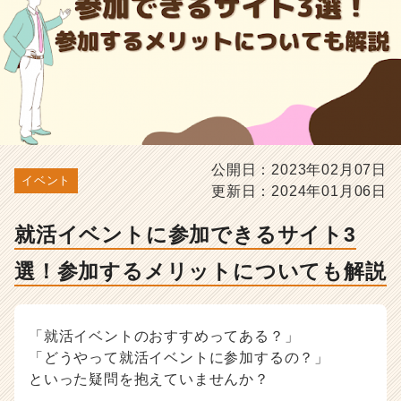
す
る
メ
リ
ッ
ト
に
つ
い
公開日：2023年02月07日
て
イベント
更新日：2024年01月06日
も
解
説
就活イベントに参加できるサイト3
-
選！参加するメリットについても解説
選
考
対
策・
「就活イベントのおすすめってある？」
就
「どうやって就活イベントに参加するの？」
活
といった疑問を抱えていませんか？
ノ
ウ