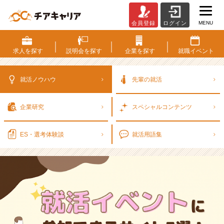
MENU
会員登録
ログイン
就
活
イ
求人を
探す
説明会を
探す
企業を
探す
就職
イベント
ベ
ン
ト
就活ノウハウ
先輩の就活
に
参
企業研究
スペシャル
コンテンツ
加
で
き
ES・選考
体験談
就活用語集
る
サ
イ
ト
3
選！
参
加