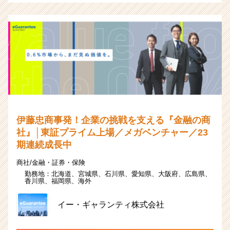
伊藤忠商事発！企業の挑戦を支える『金融の商
社』│東証プライム上場／メガベンチャー／23
期連続成長中
商社/金融・証券・保険
勤務地：
北海道、
宮城県、
石川県、
愛知県、
大阪府、
広島県、
香川県、
福岡県、
海外
イー・ギャランティ株式会社