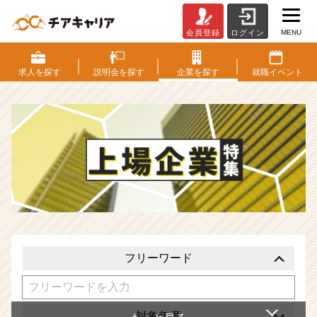
MENU
会員登録
ログイン
上
場
企
求人を
探す
説明会を
探す
企業を
探す
就職
イベント
業
特
集
|
ベ
ン
チ
ャ
ー・
成
長
企
フリーワード
業
か
ら
ス
対象年度