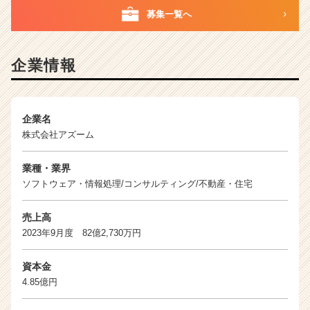
業
募集一覧へ
か
ら
ス
企業情報
カ
ウ
ト
が
企業名
届
株式会社アズーム
く
就
業種・業界
活
サ
ソフトウェア・情報処理/コンサルティング/不動産・住宅
イ
ト
売上高
チ
2023年9月度 82億2,730万円
ア
キ
資本金
ャ
4.85億円
リ
ア