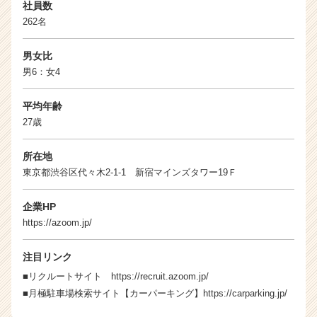
（C
社員数
h
262名
e
e
男女比
r
男6：女4
C
a
平均年齢
r
27歳
e
e
r）
所在地
東京都渋谷区代々木2-1-1 新宿マインズタワー19Ｆ
企業HP
https://azoom.jp/
注目リンク
■リクルートサイト
https://recruit.azoom.jp/
■月極駐車場検索サイト【カーパーキング】
https://carparking.jp/