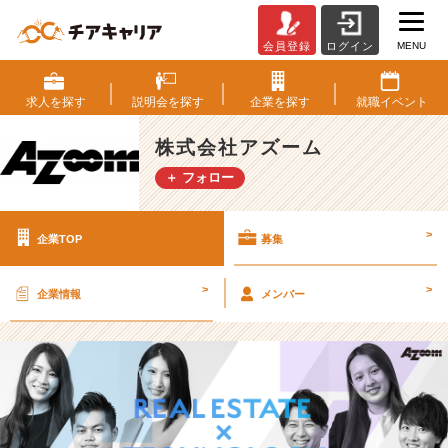
MENU
会員登録
ログイン
株
式
会
求人を
探す
説明会を
探す
企業を
探す
就職
イベント
社
ア
株式会社アズーム
ズ
＋ フォロー
ー
ム
の
>
企業TOP
募集
採
用/
求
>
>
企業情報
メンバー
人
-
【不
動
産
×
I