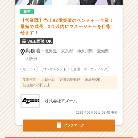
個
新卒
人
も
【営業職】売上82億突破のベンチャー企業！
会
最短で成長、3年以内にマネージャーを目指
社
せます！
も
WEB面談 OK
伸
勤務地：
び
北海道、
東京都、
神奈川県、
愛知県、
る
大阪府
仕
セールス
コンサルタント
企画・マーケティング
組
み
学歴不問
土日休み
起業志望歓迎
未経験OK
|
初任給25万円以上
ベ
ン
株式会社アズーム
チ
ャ
2025年06月03日 09:40 更新
ー・
成
ブックマーク
長
企