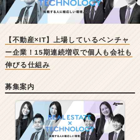
T】
上
場
し
て
い
【不動産×IT】上場しているベンチャ
る
ベ
ー企業！15期連続増収で個人も会社も
ン
チ
伸びる仕組み
ャ
ー
企
募集案内
業！
1
5
期
連
続
増
収
で