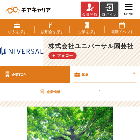
MENU
会員登録
ログイン
株
式
会
求人を
探す
説明会を
探す
企業を
探す
就職
イベント
社
ユ
株式会社ユニバーサル園芸社
ニ
＋ フォロー
バ
ー
サ
>
企業TOP
募集
ル
園
芸
>
企業情報
社
の
採
用/
求
人
-