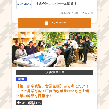
ア
株式会社ユニバーサル園芸社
キ
ャ
2025年08月28日 13:25 更新
リ
ア
ブックマーク
（C
h
e
e
r
C
a
r
e
募集停止中
e
r）
転職
【第二新卒歓迎／営業企画】自ら考えたアイ
デアで営業可能！圧倒的な裁量権のもと上場
企業の幹部を目指せ！
WEB面談 OK