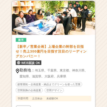
ャ
ー・
成
長
企
業
か
ら
新卒
ス
【新卒／営業企画】上場企業の幹部を目指
カ
せ！売上300億円を目指す注目のリーディン
ウ
グカンパニー！
ト
WEB面談 OK
が
届
勤務地：
埼玉県、
千葉県、
東京都、
神奈川県、
く
愛知県、
滋賀県、
大阪府、
兵庫県
就
活
顧客開拓～企画提案・納品までグリーンを使った営業
サ
空間装飾の企画提案
空間デザイン
イ
ト
学歴不問
土日休み
未経験OK
チ