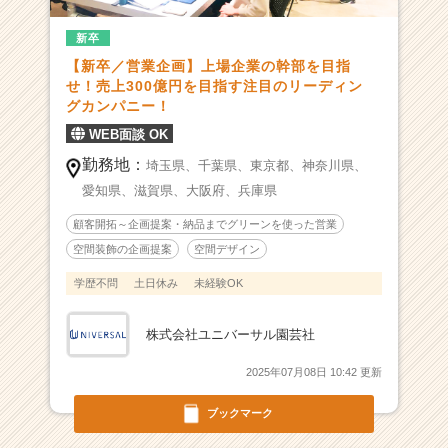
を
新卒
目
指
【新卒／営業企画】上場企業の幹部を目指
す
せ！売上300億円を目指す注目のリーディン
グ
グカンパニー！
リ
WEB面談 OK
ー
勤務地：
ン
埼玉県、
千葉県、
東京都、
神奈川県、
ビ
愛知県、
滋賀県、
大阪府、
兵庫県
ジ
顧客開拓～企画提案・納品までグリーンを使った営業
ネ
ス
空間装飾の企画提案
空間デザイン
カ
学歴不問
土日休み
未経験OK
ン
パ
ニ
株式会社ユニバーサル園芸社
ー！
2025年07月08日 10:42 更新
|
ベ
ブックマーク
ン
チ