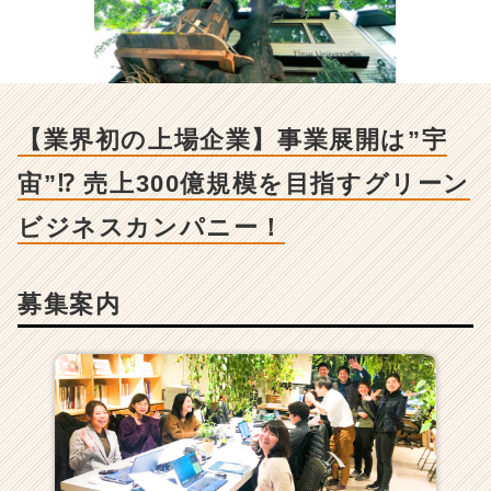
【業
界
初
の
上
場
【業界初の上場企業】事業展開は”宇
企
業】
宙”⁉ 売上300億規模を目指すグリーン
事
業
ビジネスカンパニー！
展
開
は”宇
募集案内
宙”⁉
売
上
3
0
0
億
規
模