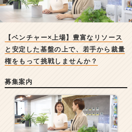
用/
求
人
-
【ベ
ン
【ベンチャー×上場】豊富なリソース
チ
ャ
と安定した基盤の上で、若手から裁量
ー
×
権をもって挑戦しませんか？
上
場】
豊
募集案内
富
な
リ
ソ
ー
ス
と
安
定