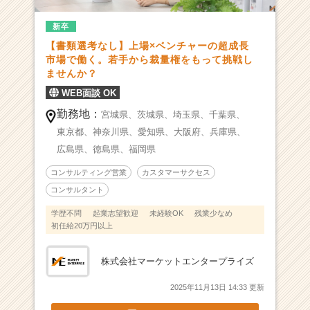
し
新卒
た
基
【書類選考なし】上場×ベンチャーの超成長
盤
市場で働く。若手から裁量権をもって挑戦し
の
ませんか？
上
WEB面談 OK
で、
勤務地：
若
宮城県、
茨城県、
埼玉県、
千葉県、
手
東京都、
神奈川県、
愛知県、
大阪府、
兵庫県、
か
広島県、
徳島県、
福岡県
ら
裁
コンサルティング営業
カスタマーサクセス
量
コンサルタント
権
学歴不問
起業志望歓迎
未経験OK
残業少なめ
を
初任給20万円以上
も
っ
て
株式会社マーケットエンタープライズ
挑
2025年11月13日 14:33 更新
戦
し