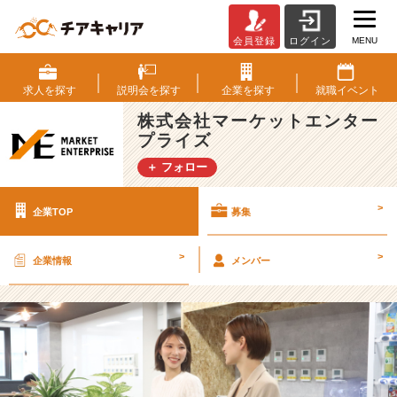
MENU
会員登録
ログイン
株
式
会
求人を
探す
説明会を
探す
企業を
探す
就職
イベント
社
株式会社マーケットエンター
マ
プライズ
ー
ケ
＋ フォロー
ッ
ト
>
企業TOP
募集
エ
ン
タ
>
>
企業情報
メンバー
ー
プ
ラ
イ
ズ
の
採