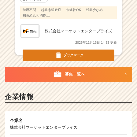
届
く
学歴不問
起業志望歓迎
未経験OK
残業少なめ
就
初任給20万円以上
活
サ
株式会社マーケットエンタープライズ
イ
ト
2025年11月13日 14:33 更新
チ
ア
ブックマーク
キ
ャ
リ
募集一覧へ
ア
（C
h
企業情報
e
e
r
C
企業名
a
株式会社マーケットエンタープライズ
r
e