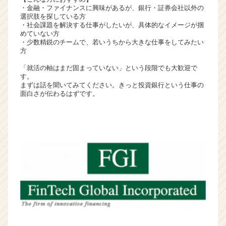
・金融・ファイナンスに興味があるが、銀行・証券会社以外の
活
選択肢を探している方
サ
・社会課題を解決する仕事がしたいが、具体的なイメージが掴
イ
めていない方
ト
・少数精鋭のチームで、若いうちから大きな仕事をしてみたい
方
チ
ア
「就活の軸はまだ固まっていない」という段階でも大歓迎で
キ
す。
ャ
まずは話を聞いてみてください。きっと投資銀行という仕事の
面白さが伝わるはずです。
リ
ア
（C
h
e
e
r
C
a
r
e
e
r）