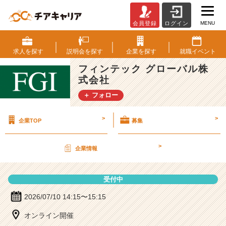
MENU
会員登録
ログイン
フ
ィ
ン
求人を
探す
説明会を
探す
企業を
探す
就職
イベント
テ
フィンテック グローバル株
ッ
式会社
ク
グ
＋ フォロー
ロ
ー
>
>
企業TOP
募集
バ
ル
株
>
企業情報
式
会
社
受付中
の
説
2026/07/10 14:15〜15:15
明
オンライン開催
会