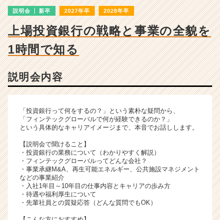
詳
説明会
新卒
2027年卒
2028年卒
細
|
上場投資銀行の戦略と事業の全貌を
ベ
ン
1時間で知る
チ
ャ
ー・
説明会内容
成
長
企
「投資銀行って何をするの？」という素朴な疑問から、
業
「フィンテックグローバルで何が経験できるのか？」
か
という具体的なキャリアイメージまで、本音でお話しします。
ら
【説明会で聞けること】
ス
・投資銀行の業務について（わかりやすく解説）
カ
・フィンテックグローバルってどんな会社？
ウ
・事業承継M&A、再生可能エネルギー、公共施設マネジメント
などの事業紹介
ト
・入社1年目～10年目の仕事内容とキャリアの歩み方
が
・待遇や福利厚生について
届
・先輩社員との質疑応答（どんな質問でもOK）
く
就
【こんな方におすすめ】