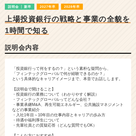
詳
説明会
新卒
2027年卒
2028年卒
細
|
上場投資銀行の戦略と事業の全貌を
ベ
ン
1時間で知る
チ
ャ
ー・
説明会内容
成
長
企
「投資銀行って何をするの？」という素朴な疑問から、
業
「フィンテックグローバルで何が経験できるのか？」
か
という具体的なキャリアイメージまで、本音でお話しします。
ら
【説明会で聞けること】
ス
・投資銀行の業務について（わかりやすく解説）
カ
・フィンテックグローバルってどんな会社？
ウ
・事業承継M&A、再生可能エネルギー、公共施設マネジメント
などの事業紹介
ト
・入社1年目～10年目の仕事内容とキャリアの歩み方
が
・待遇や福利厚生について
届
・先輩社員との質疑応答（どんな質問でもOK）
く
就
【こんな方におすすめ】