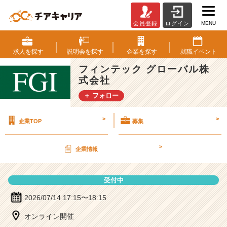
MENU
会員登録
ログイン
フ
ィ
ン
求人を
探す
説明会を
探す
企業を
探す
就職
イベント
テ
フィンテック グローバル株
ッ
式会社
ク
グ
＋ フォロー
ロ
ー
>
>
企業TOP
募集
バ
ル
株
>
企業情報
式
会
社
受付中
の
説
2026/07/14 17:15〜18:15
明
オンライン開催
会