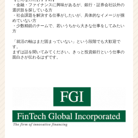
・金融・ファイナンスに興味があるが、銀行・証券会社以外の
活
選択肢を探している方
サ
・社会課題を解決する仕事がしたいが、具体的なイメージが掴
イ
めていない方
ト
・少数精鋭のチームで、若いうちから大きな仕事をしてみたい
方
チ
ア
「就活の軸はまだ固まっていない」という段階でも大歓迎で
キ
す。
ャ
まずは話を聞いてみてください。きっと投資銀行という仕事の
面白さが伝わるはずです。
リ
ア
（C
h
e
e
r
C
a
r
e
e
r）