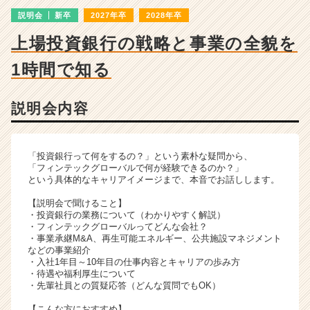
詳
説明会
新卒
2027年卒
2028年卒
細
|
上場投資銀行の戦略と事業の全貌を
ベ
ン
1時間で知る
チ
ャ
ー・
説明会内容
成
長
企
「投資銀行って何をするの？」という素朴な疑問から、
業
「フィンテックグローバルで何が経験できるのか？」
か
という具体的なキャリアイメージまで、本音でお話しします。
ら
【説明会で聞けること】
ス
・投資銀行の業務について（わかりやすく解説）
カ
・フィンテックグローバルってどんな会社？
ウ
・事業承継M&A、再生可能エネルギー、公共施設マネジメント
などの事業紹介
ト
・入社1年目～10年目の仕事内容とキャリアの歩み方
が
・待遇や福利厚生について
届
・先輩社員との質疑応答（どんな質問でもOK）
く
就
【こんな方におすすめ】