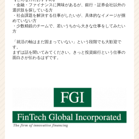
・金融・ファイナンスに興味があるが、銀行・証券会社以外の
活
選択肢を探している方
サ
・社会課題を解決する仕事がしたいが、具体的なイメージが掴
イ
めていない方
ト
・少数精鋭のチームで、若いうちから大きな仕事をしてみたい
方
チ
ア
「就活の軸はまだ固まっていない」という段階でも大歓迎で
キ
す。
ャ
まずは話を聞いてみてください。きっと投資銀行という仕事の
面白さが伝わるはずです。
リ
ア
（C
h
e
e
r
C
a
r
e
e
r）