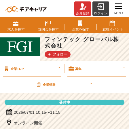
MENU
会員登録
ログイン
フ
ィ
ン
求人を
探す
説明会を
探す
企業を
探す
就職
イベント
テ
フィンテック グローバル株
ッ
式会社
ク
グ
＋ フォロー
ロ
ー
>
>
企業TOP
募集
バ
ル
株
>
企業情報
式
会
社
受付中
の
説
2026/07/01 10:15〜11:15
明
オンライン開催
会