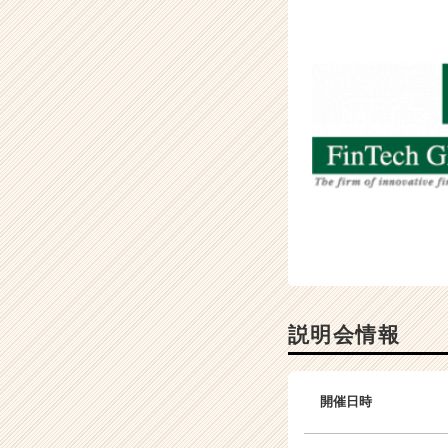
く
就
活
サ
イ
ト
チ
ア
キ
ャ
リ
ア
（C
h
e
e
説明会情報
r
C
a
開催日時
r
e
e