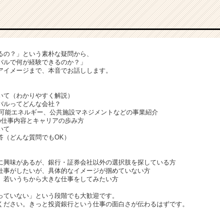
るの？」という素朴な疑問から、
バルで何が経験できるのか？」
アイメージまで、本音でお話しします。
】
いて（わかりやすく解説）
バルってどんな会社？
生可能エネルギー、公共施設マネジメントなどの事業紹介
の仕事内容とキャリアの歩み方
いて
答（どんな質問でもOK）
】
に興味があるが、銀行・証券会社以外の選択肢を探している方
仕事がしたいが、具体的なイメージが掴めていない方
、若いうちから大きな仕事をしてみたい方
っていない」という段階でも大歓迎です。
ください。きっと投資銀行という仕事の面白さが伝わるはずです。