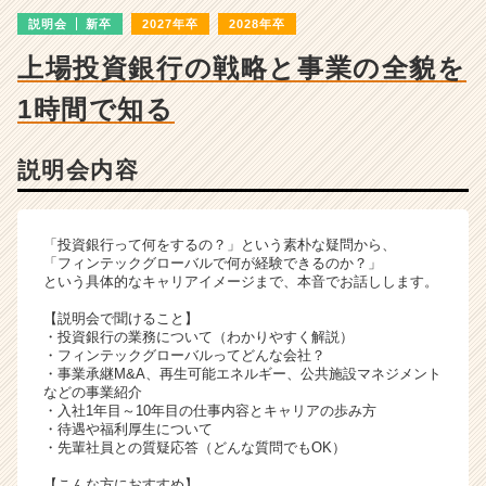
詳
説明会
新卒
2027年卒
2028年卒
細
|
上場投資銀行の戦略と事業の全貌を
ベ
ン
1時間で知る
チ
ャ
ー・
説明会内容
成
長
企
「投資銀行って何をするの？」という素朴な疑問から、
業
「フィンテックグローバルで何が経験できるのか？」
か
という具体的なキャリアイメージまで、本音でお話しします。
ら
【説明会で聞けること】
ス
・投資銀行の業務について（わかりやすく解説）
カ
・フィンテックグローバルってどんな会社？
ウ
・事業承継M&A、再生可能エネルギー、公共施設マネジメント
などの事業紹介
ト
・入社1年目～10年目の仕事内容とキャリアの歩み方
が
・待遇や福利厚生について
届
・先輩社員との質疑応答（どんな質問でもOK）
く
就
【こんな方におすすめ】