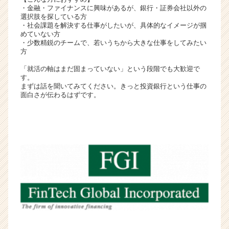
・金融・ファイナンスに興味があるが、銀行・証券会社以外の
活
選択肢を探している方
サ
・社会課題を解決する仕事がしたいが、具体的なイメージが掴
イ
めていない方
ト
・少数精鋭のチームで、若いうちから大きな仕事をしてみたい
方
チ
ア
「就活の軸はまだ固まっていない」という段階でも大歓迎で
キ
す。
ャ
まずは話を聞いてみてください。きっと投資銀行という仕事の
面白さが伝わるはずです。
リ
ア
（C
h
e
e
r
C
a
r
e
e
r）