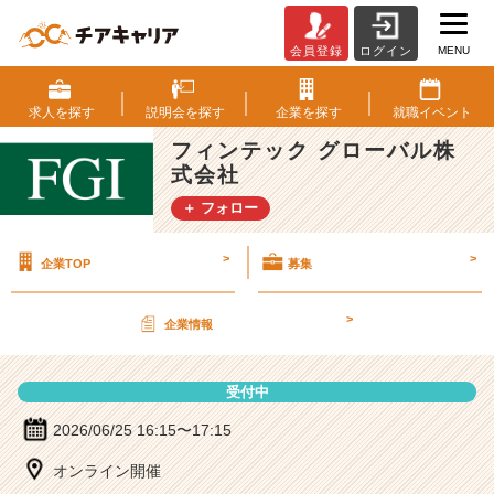
MENU
会員登録
ログイン
フ
ィ
ン
求人を
探す
説明会を
探す
企業を
探す
就職
イベント
テ
フィンテック グローバル株
ッ
式会社
ク
グ
＋ フォロー
ロ
ー
>
>
企業TOP
募集
バ
ル
株
>
企業情報
式
会
社
受付中
の
説
2026/06/25 16:15〜17:15
明
オンライン開催
会