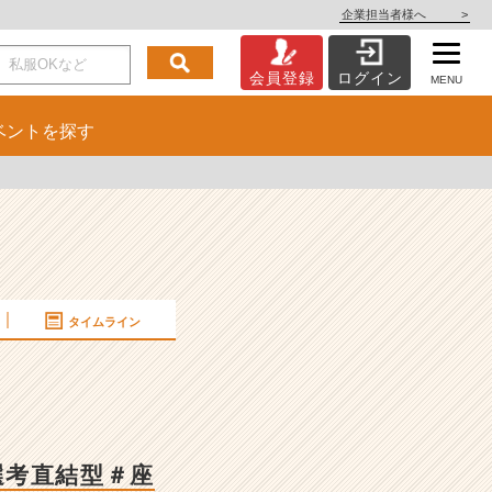
企業担当者様へ
>
会員登録
ログイン
MENU
ベント
を探す
タイムライン
＃選考直結型＃座