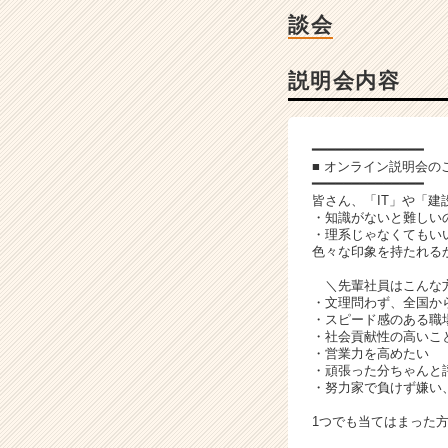
チ
談会
ャ
ー・
成
説明会内容
長
企
業
━━━━━━━━━━━━━━
か
■ オンライン説明会の
ら
━━━━━━━━━━━━━━
ス
皆さん、「IT」や「
・知識がないと難しい
カ
・理系じゃなくてもい
ウ
色々な印象を持たれる
ト
が
＼先輩社員はこんな
・文理問わず、全国か
届
・スピード感のある職
く
・社会貢献性の高いこ
就
・営業力を高めたい
活
・頑張った分ちゃんと
・努力家で負けず嫌い
サ
イ
1つでも当てはまった
ト