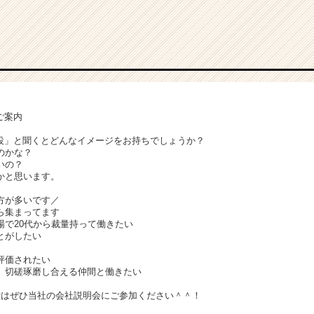
ご案内
建設」と聞くとどんなイメージをお持ちでしょうか？
のかな？
いの？
かと思います。
方が多いです／
ら集まってます
場で20代から裁量持って働きたい
とがしたい
評価されたい
、切磋琢磨し合える仲間と働きたい
方はぜひ当社の会社説明会にご参加ください＾＾！