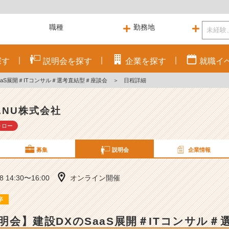
探す
説明会を
探す
企業を
探す
就職
イ
SaaS展開＃ITコンサル＃選考直結型＃座談会
＞
日程詳細
ANU株式会社
ォロー
募集
説明会
企業情報
08 14:30〜16:00
オンライン開催
卒
説明会】建設DXのSaaS展開＃ITコンサル