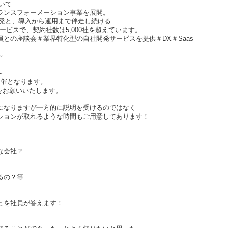
ついて
ランスフォーメーション事業を展開。
開発と、導入から運用まで伴走し続ける
ービスで、契約社数は5,000社を超えています。
との座談会＃業界特化型の自社開発サービスを提供＃DX＃Saas
～
～
開催となります。
をお願いいたします。
になりますが一方的に説明を受けるのではなく
ションが取れるような時間もご用意してあります！
な会社？
の？等..
とを社員が答えます！