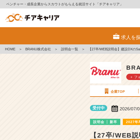
ベンチャー・成長企業からスカウトがもらえる就活サイト「チアキャリア」
B
R
求人を
A
N
HOME
＞
BRANU株式会社
＞
説明会一覧
＞
【27卒/WEB説明会】建設DXの
U
株
式
BR
会
＋ フ
社
の
説
企業TOP
明
会
受付中
2026/07/
詳
細
説明会
新卒
2027年
|
ベ
【27卒/WEB
ン