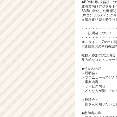
チ
◆BRANU株式会社に
ア
建設業向けデジタルト
SMBに特化した機能
キ
DXコンサルティングサ
ャ
＃選考直結型＃若手社員
リ
ア
～・～・～・～・～・
説明会について
（C
～・～・～・～・～・
h
オンライン（Zoom）
e
※通信環境の事前確認
e
複数人参加型の説明会
r
双方的なコミュニケー
C
a
◆当日の内容
r
＜説明会＞
・ブラニューってどん
e
・事業内容
e
・サービス内容
r）
・どんな人が働いている
＜座談会＞
・皆さんの知りたいこ
◆参加者の声