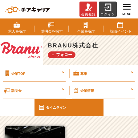
MENU
会員登録
ログイン
B
R
A
求人を
探す
説明会を
探す
企業を
探す
就職
イベント
N
U
BRANU株式会社
株
＋ フォロー
式
会
社
>
>
企業TOP
募集
の
タ
イ
>
>
説明会
企業情報
ム
ラ
イ
タイムライン
ン
一
覧
|