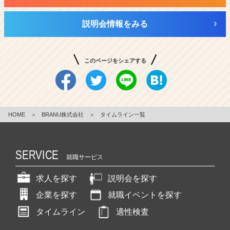
ト
チ
説明会情報をみる
ア
キ
ャ
このページをシェアする
リ
ア
（C
h
e
HOME
＞
BRANU株式会社
＞
タイムライン一覧
e
r
C
a
SERVICE
就職サービス
r
e
求人を探す
説明会を探す
e
r）
企業を探す
就職イベントを探す
タイムライン
適性検査