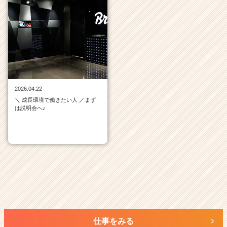
ベ
ン
チ
ャ
ー・
成
長
企
業
2026.04.22
か
＼ 成長環境で働きたい人 ／まず
ら
は説明会へ♪
ス
カ
ウ
ト
が
届
く
就
活
サ
仕事をみる
イ