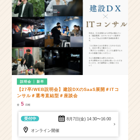
ャ
ー・
成
長
企
業
か
ら
ス
カ
ウ
ト
が
説明会
新卒
届
【27卒/WEB説明会】建設DXのSaaS展開＃ITコ
く
ンサル＃選考直結型＃座談会
就
5
全
日程
活
サ
受付中
8月7日(金)
14:30〜16:00
イ
ト
オンライン開催
チ
ア