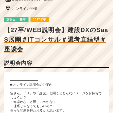
ャ
ー・
オンライン開催
成
長
説明会
新卒
2027年卒
企
業
【27卒/WEB説明会】建設DXのSaa
か
S展開＃ITコンサル＃選考直結型＃
ら
ス
座談会
カ
ウ
ト
説明会内容
が
届
く
━━━━━━━━━━━━━━
就
■ オンライン説明会のご案内
活
━━━━━━━━━━━━━━
サ
皆さん、「IT」や「建設」と聞くとどんなイメージをお持ちで
イ
しょうか？
・知識がないと難しいのかな？
ト
・理系じゃなくてもいいの？
チ
色々な印象を持たれるかと思います。
ア