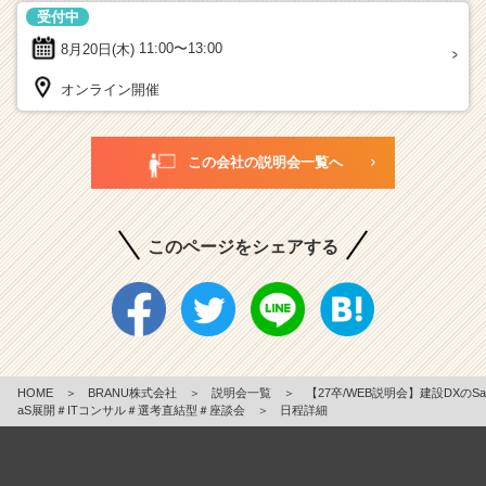
受付中
8月20日(木)
11:00〜13:00
オンライン開催
この会社の説明会一覧へ
このページをシェアする
HOME
＞
BRANU株式会社
＞
説明会一覧
＞
【27卒/WEB説明会】建設DXのSa
aS展開＃ITコンサル＃選考直結型＃座談会
＞
日程詳細