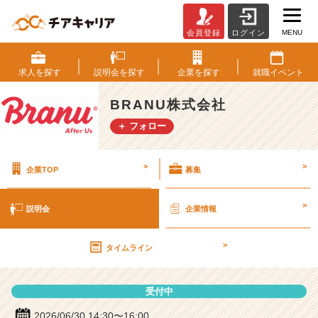
MENU
会員登録
ログイン
B
R
A
求人を
探す
説明会を
探す
企業を
探す
就職
イベント
N
U
BRANU株式会社
株
＋ フォロー
式
会
社
>
>
企業TOP
募集
の
説
明
>
説明会
企業情報
会
詳
>
細
タイムライン
|
ベ
受付中
ン
チ
2026/06/30 14:30〜16:00