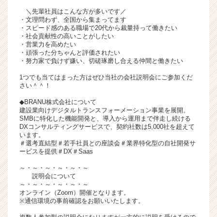
キ
＼先輩社員はこんな方が多いです／
ャ
・文理問わず、全国から集まってます
・スピード感のある職場で20代から裁量持って働きたい
リ
・社会貢献性の高いことがしたい
ア
・営業力を高めたい
（C
・頑張った分ちゃんと評価されたい
h
・努力家で負けず嫌い、切磋琢磨し合える仲間と働きたい
e
1つでも当てはまった方はぜひ当社の会社説明会にご参加くだ
e
さい＾＾！
r
C
◆BRANU株式会社について
建設業向けデジタルトランスフォーメーション事業を展開。
a
SMBに特化した機能開発と、導入から運用まで伴走し続ける
r
DXコンサルティングサービスで、契約社数は5,000社を超えて
e
います。
e
＃選考直結型＃若手社員との座談会＃業界特化型の自社開発サ
ービスを提供＃DX＃Saas
r）
～・～・～・～・～・～
説明会について
～・～・～・～・～・～
オンライン（Zoom）開催となります。
※通信環境の事前確認をお願いいたします。