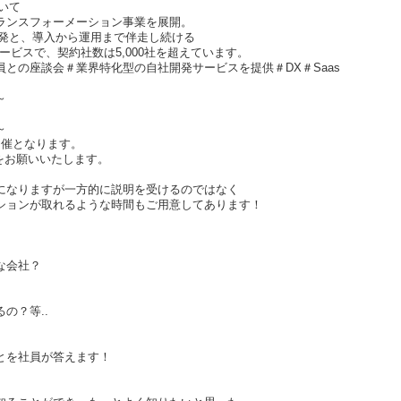
ついて
ランスフォーメーション事業を展開。
開発と、導入から運用まで伴走し続ける
ービスで、契約社数は5,000社を超えています。
との座談会＃業界特化型の自社開発サービスを提供＃DX＃Saas
～
～
開催となります。
をお願いいたします。
になりますが一方的に説明を受けるのではなく
ションが取れるような時間もご用意してあります！
な会社？
の？等..
とを社員が答えます！