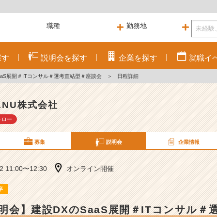
探す
説明会を
探す
企業を
探す
就職
イ
SaaS展開＃ITコンサル＃選考直結型＃座談会
＞
日程詳細
ANU株式会社
ォロー
募集
説明会
企業情報
22 11:00〜12:30
オンライン開催
卒
説明会】建設DXのSaaS展開＃ITコンサル