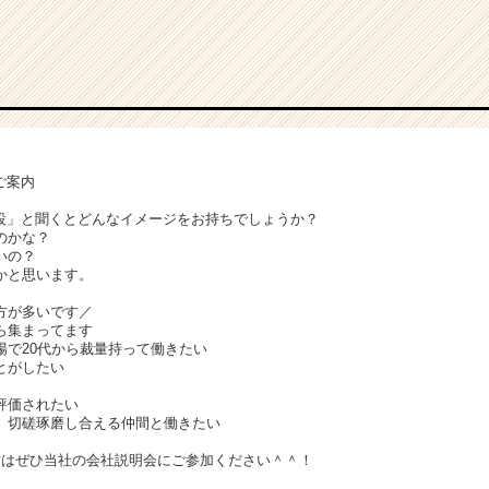
ご案内
建設」と聞くとどんなイメージをお持ちでしょうか？
のかな？
いの？
かと思います。
方が多いです／
ら集まってます
場で20代から裁量持って働きたい
とがしたい
評価されたい
、切磋琢磨し合える仲間と働きたい
方はぜひ当社の会社説明会にご参加ください＾＾！