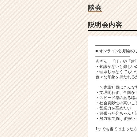
チ
談会
ャ
ー・
成
説明会内容
長
企
業
━━━━━━━━━━━━━━
か
■ オンライン説明会の
ら
━━━━━━━━━━━━━━
ス
皆さん、「IT」や「
・知識がないと難しい
カ
・理系じゃなくてもい
ウ
色々な印象を持たれる
ト
が
＼先輩社員はこんな
・文理問わず、全国か
届
・スピード感のある職
く
・社会貢献性の高いこ
就
・営業力を高めたい
活
・頑張った分ちゃんと
・努力家で負けず嫌い
サ
イ
1つでも当てはまった
ト