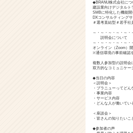
チ
◆BRANU株式会社に
ア
建設業向けデジタルト
SMBに特化した機能
キ
DXコンサルティングサ
ャ
＃選考直結型＃若手社員
リ
ア
～・～・～・～・～・
説明会について
（C
～・～・～・～・～・
h
オンライン（Zoom）
e
※通信環境の事前確認
e
複数人参加型の説明会
r
双方的なコミュニケー
C
a
◆当日の内容
r
＜説明会＞
・ブラニューってどん
e
・事業内容
e
・サービス内容
r）
・どんな人が働いている
＜座談会＞
・皆さんの知りたいこ
◆参加者の声