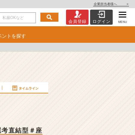
企業担当者様へ
>
会員登録
ログイン
MENU
ベント
を探す
タイムライン
＃選考直結型＃座