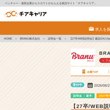
ベンチャー・成長企業からスカウトがもらえる就活サイト「チアキャリア」
B
R
求人を
A
N
HOME
＞
BRANU株式会社
＞
説明会一覧
＞
【27卒/WEB説明会】建設DXの
U
株
式
BR
会
＋ フ
社
の
説
企業TOP
明
会
受付中
2026/06/
詳
細
説明会
新卒
2027年
|
ベ
【27卒/WEB
ン