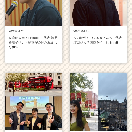
2026.04.20
2026.04.13
立命館大学 × LinkedIn｜代表 濵田
次の時代をつくる皆さんへ｜代表
登壇イベント動画が公開されまし
濵田が大学講義を担当します🏫
た🎓✨