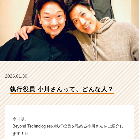
d
T
e
c
h
n
o
l
o
g
i
e
2026.01.30
s
株
執行役員 小川さんって、どんな人？
式
会
社
の
今回は、
タ
イ
Beyond Technologiesの執行役員を務める小川さんをご紹介し
ム
ます！✨
ラ