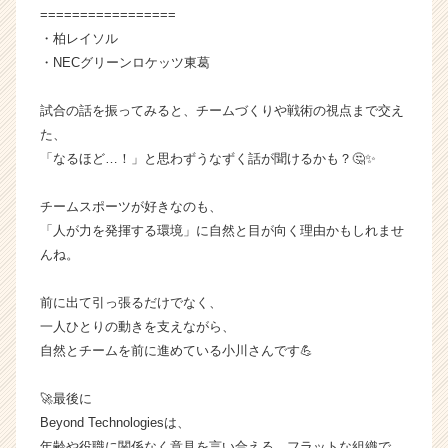
就
=================
活
・柏レイソル
サ
・NECグリーンロケッツ東葛
イ
ト
試合の話を振ってみると、チームづくりや戦術の視点まで交え
チ
た、
ア
「なるほど…！」と思わずうなずく話が聞けるかも？🤔✨
キ
ャ
リ
チームスポーツが好きなのも、
ア
「人が力を発揮する環境」に自然と目が向く理由かもしれませ
（C
んね。
h
e
前に出て引っ張るだけでなく、
e
一人ひとりの動きを支えながら、
r
C
自然とチームを前に進めている小川さんです💪
a
r
🚀最後に
e
Beyond Technologiesは、
e
年齢や役職に関係なく意見を言い合える、フラットな組織で