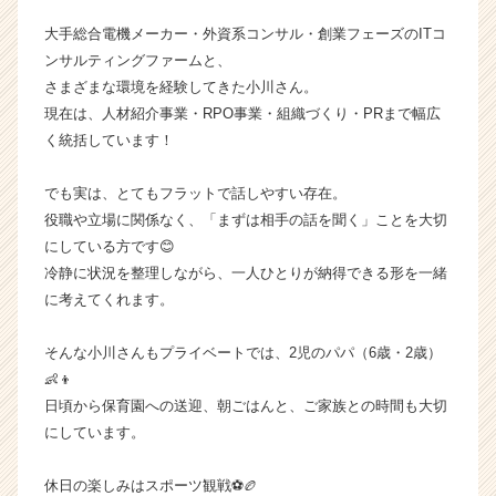
イ
大手総合電機メーカー・外資系コンサル・創業フェーズのITコ
ン】
ンサルティングファームと、
|
さまざまな環境を経験してきた小川さん。
ベ
現在は、人材紹介事業・RPO事業・組織づくり・PRまで幅広
ン
チ
く統括しています！
ャ
ー・
でも実は、とてもフラットで話しやすい存在。
成
役職や立場に関係なく、「まずは相手の話を聞く」ことを大切
長
にしている方です😊
企
冷静に状況を整理しながら、一人ひとりが納得できる形を一緒
業
に考えてくれます。
か
ら
ス
そんな小川さんもプライベートでは、2児のパパ（6歳・2歳）
カ
👶👦
ウ
日頃から保育園への送迎、朝ごはんと、ご家族との時間も大切
ト
にしています。
が
届
休日の楽しみはスポーツ観戦⚽🏉
く