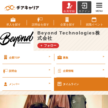
MENU
会員登録
ログイン
執
行
役
求人を
探す
説明会を
探す
企業を
探す
就職
イベント
員
Beyond Technologies株
小
式会社
川
さ
＋ フォロー
ん
っ
>
>
企業TOP
募集
て、
ど
ん
>
>
説明会
企業情報
な
人？
>
【B
メンバー
タイムライン
e
y
o
n