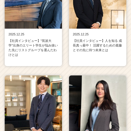
2025.12.25
2025.12.25
【社員インタビュー】“筑波大
【社員インタビュー】人を知る 成
学”出身のエリート学生が悩み抜い
長真っ最中！ 活躍するための葛藤
た先にリストグループを選んだわ
とその先に待つ未来とは
けとは