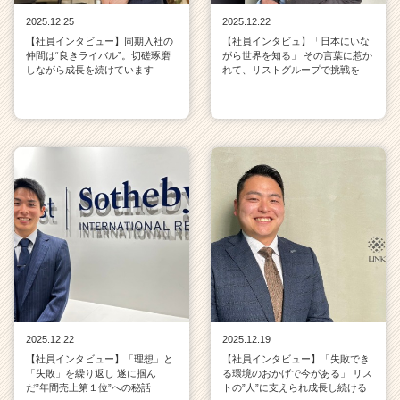
2025.12.25
2025.12.22
【社員インタビュー】同期入社の
【社員インタビュ】「日本にいな
仲間は“良きライバル”。切磋琢磨
がら世界を知る」 その言葉に惹か
しながら成長を続けています
れて、リストグループで挑戦を
2025.12.22
2025.12.19
【社員インタビュー】「理想」と
【社員インタビュー】「失敗でき
「失敗」を繰り返し 遂に掴ん
る環境のおかげで今がある」 リス
だ”年間売上第１位”への秘話
トの”人”に支えられ成長し続ける