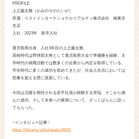
PROFILE
株
上之薗太雅（かみのそのたいが）
式
所属：リストインターナショナルリアルティ株式会社 南東京
会
社
支店
の
入社：2023年 新卒入社
タ
イ
鹿児島県出身、入社3年目の上之薗太雅。
ム
高校時代は野球部主将として鹿児島県大会で準優勝を経験、大
ラ
学時代の就職活動では数多くの企業から内定を取得している。
イ
学生時代に多くの成功を収めてきたが、社会人生活においては
ン】
|
想像を超える壁に直面している。
ベ
ン
今回は活躍を期待される若手社員が経験する苦悩、そこから掴
チ
んだ成功、そして未来への展望について、ざっくばらんに語っ
ャ
てもらった。
ー・
成
☟インタビュー記事☟
長
企
https://hikoma.jp/list/works/9920
業