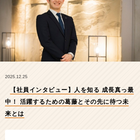
躍
す
る
た
め
の
葛
藤
と
そ
の
先
2025.12.25
に
待
【社員インタビュー】人を知る 成長真っ最
つ
未
中！ 活躍するための葛藤とその先に待つ未
来
来とは
と
は
【リ
ス
ト