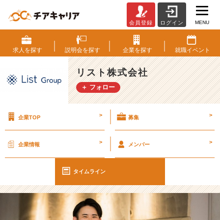
MENU
会員登録
ログイン
【社
員
イ
求人を
探す
説明会を
探す
企業を
探す
就職
イベント
ン
タ
リスト株式会社
ビ
＋ フォロー
ュ
ー】
人
>
>
企業TOP
募集
を
知
る
>
>
企業情報
メンバー
成
長
真
タイムライン
っ
最
中！
活