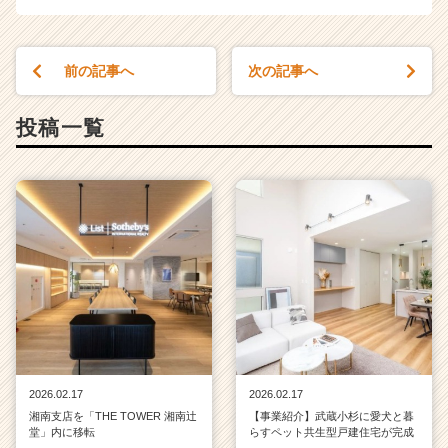
か
ら
ス
前の記事へ
次の記事へ
カ
ウ
ト
投稿一覧
が
届
く
就
活
サ
イ
ト
チ
ア
キ
ャ
リ
2026.02.17
2026.02.17
ア
湘南支店を「THE TOWER 湘南辻
【事業紹介】武蔵小杉に愛犬と暮
（C
堂」内に移転
らすペット共生型戸建住宅が完成