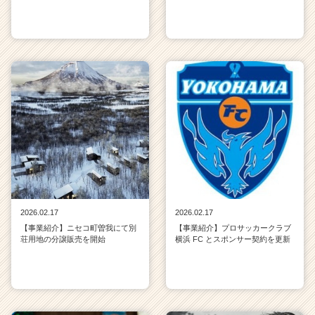
h
e
e
r
C
a
r
e
e
r）
2026.02.17
2026.02.17
【事業紹介】ニセコ町曽我にて別
【事業紹介】プロサッカークラブ
荘用地の分譲販売を開始
横浜 FC とスポンサー契約を更新