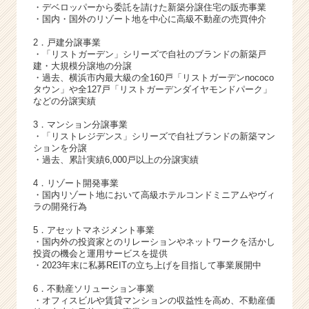
・デベロッパーから委託を請けた新築分譲住宅の販売事業
・国内・国外のリゾート地を中心に高級不動産の売買仲介
2．戸建分譲事業
・「リストガーデン」シリーズで自社のブランドの新築戸
建・大規模分譲地の分譲
・過去、横浜市内最大級の全160戸「リストガーデンnococo
タウン」や全127戸「リストガーデンダイヤモンドパーク」
などの分譲実績
3．マンション分譲事業
・「リストレジデンス」シリーズで自社ブランドの新築マン
ションを分譲
・過去、累計実績6,000戸以上の分譲実績
4．リゾート開発事業
・国内リゾート地において高級ホテルコンドミニアムやヴィ
ラの開発行為
5．アセットマネジメント事業
・国内外の投資家とのリレーションやネットワークを活かし
投資の機会と運用サービスを提供
・2023年末に私募REITの立ち上げを目指して事業展開中
6．不動産ソリューション事業
・オフィスビルや賃貸マンションの収益性を高め、不動産価