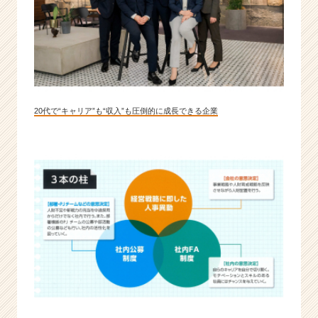
C
a
r
e
e
r）
20代で“キャリア”も“収入”も圧倒的に成長できる企業