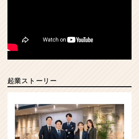
ウ
ト
が
届
く
就
活
サ
イ
ト
チ
ア
起業ストーリー
キ
ャ
リ
ア
（C
h
e
e
r