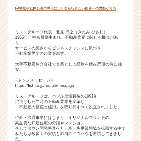
FA制度や社内公募の導入により自ら行きたい部署への異動が可能
リストグループ代表 北見 尚之（きたみ ひさし）
1965年、神奈川県生まれ。不動産業界に関わる機会があ
り、
サービスの悪さからビジネスチャンスに気づき、
不動産業界での起業を志す。
大手不動産仲介会社で営業として経験を積み25歳の時に独
立。
☟トップメッセージ☟
https://list.co.jp/recruit/message
リストグループは、バブル崩壊直後の1991年
混沌とした当時の不動産業界を変革し
『不動産の価値と信用』を取り戻すべく設立されました。
仲介・流通事業にはじまり、オリジナルブランドの
高品質な戸建住宅の分譲やマンション
そしてタウン開発事業へと一歩一歩事業領域を拡張する中で
私たちは数多くの実績と独自のノウハウを蓄積してきまし
た。