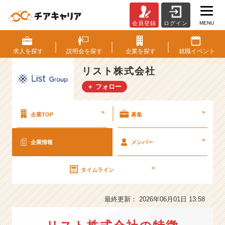
MENU
会員登録
ログイン
リ
ス
ト
求人を
探す
説明会を
探す
企業を
探す
就職
イベント
株
式
リスト株式会社
会
＋ フォロー
社
の
会
>
>
企業TOP
募集
社
情
>
企業情報
メンバー
報
-
【“1
>
タイムライン
4
年
連
最終更新： 2026年06月01日 13:58
続”神
奈