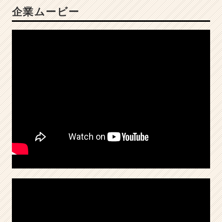
誇
企業ムービー
る
不
動
産
会
社
|
ベ
ン
チ
ャ
ー・
成
長
企
業
か
ら
ス
カ