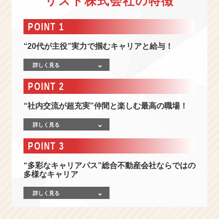
リスト株式会社の特徴
川
県
内
POINT 1
仲
介
“20代が主役”実力で掴むキャリアと給与！
実
績
詳しく見る
N
POINT 2
o.
１！】
神
“社内交流が超充実”仲間と楽しむ最高の職場！
奈
詳しく見る
川
県
POINT 3
内
で
“多彩なキャリアパス”総合不動産会社ならではの
圧
多様なキャリア
倒
的
詳しく見る
な“実
績”と“信
頼”を