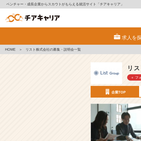
ベンチャー・成長企業からスカウトがもらえる就活サイト「チアキャリア」
リ
ス
求人を
ト
株
HOME
＞
リスト株式会社の募集・説明会一覧
式
会
社
リス
の
＋ フ
採
用/
求
企業TOP
人
-
【“1
4
年
連
続”神