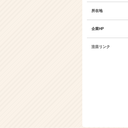
所在地
企業HP
注目リンク