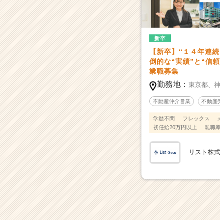
績”と“信
頼”を
誇
る
新卒
不
【新卒】“１４年連続 
動
倒的な“実績”と“信
産
業職募集
会
勤務地：
社
東京都、
|
不動産仲介営業
不動産
ベ
ン
学歴不問
フレックス
チ
初任給20万円以上
離職率
ャ
ー・
リスト株
成
長
企
業
か
ら
ス