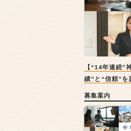
奈
川
県
内
仲
介
実
績
N
o.
１！】
【“14年連続
神
奈
績”と“信頼”
川
県
募集案内
内
で
圧
倒
的
な“実