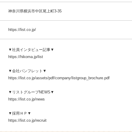
神奈川県横浜市中区尾上町3-35
https://list.co.jp/
▼社員インタビュー記事▼
https://hikoma.jp/list
▼会社パンフレット▼
https://list.co.jp/assets/pdf/company/listgroup_brochure.pdf
▼リストグループNEWS▼
https://list.co.jp/news
▼採用ＨＰ▼
https://list.co.jp/recruit