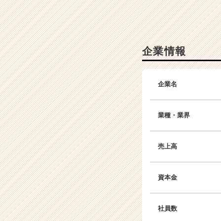
r
C
a
r
e
企業情報
e
r）
企業名
業種・業界
売上高
資本金
社員数