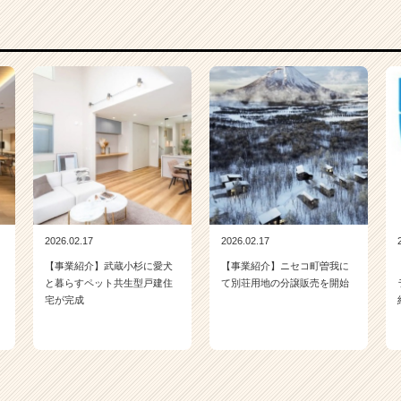
2026.02.17
2026.02.17
【事業紹介】武蔵小杉に愛犬
【事業紹介】ニセコ町曽我に
と暮らすペット共生型戸建住
て別荘用地の分譲販売を開始
宅が完成