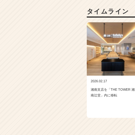
カ
タイムライン
ウ
ト
が
届
く
就
活
サ
イ
ト
チ
ア
2026.02.17
キ
湘南支店を「THE TOWER 湘
ャ
南辻堂」内に移転
リ
ア
（C
h
e
e