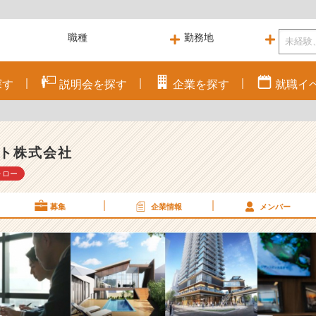
探す
説明会を
探す
企業を
探す
就職
イ
ト株式会社
ォロー
募集
企業情報
メンバー