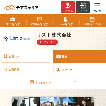
MENU
会員登録
ログイン
リ
ス
ト
求人を
探す
説明会を
探す
企業を
探す
就職
イベント
株
式
リスト株式会社
会
＋ フォロー
社
の
採
>
企業TOP
募集
用/
求
人
>
>
企業情報
メンバー
一
覧
>
-
タイムライン
【“1
4
年
連