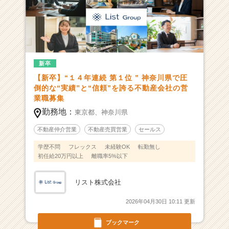
続”神
奈
川
県
内
仲
新卒
介
【新卒】“１４年連続 第１位 ” 神奈川県で圧
実
倒的な“実績”と“信頼”を誇る不動産会社の営
績
業職募集
N
o.
勤務地：
東京都、
神奈川県
１！】
不動産仲介営業
不動産売買営業
セールス
神
奈
学歴不問
フレックス
未経験OK
転勤無し
川
初任給20万円以上
離職率5%以下
県
内
リスト株式会社
で
圧
2026年04月30日 10:11 更新
倒
的
ブックマーク
な“実