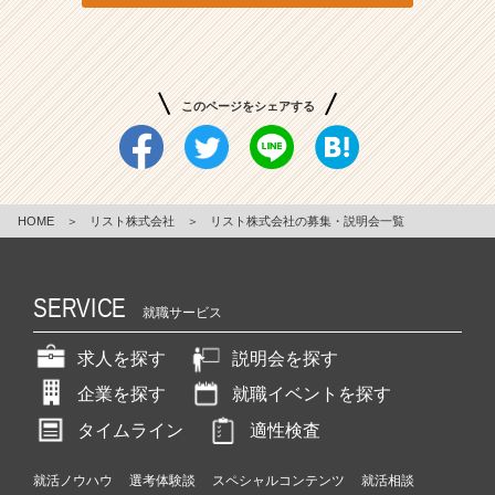
績”と“信
頼”を
誇
る
このページをシェアする
不
動
産
会
社
HOME
＞
リスト株式会社
＞
リスト株式会社の募集・説明会一覧
|
ベ
ン
チ
SERVICE
就職サービス
ャ
ー・
求人を探す
説明会を探す
成
長
企業を探す
就職イベントを探す
企
タイムライン
適性検査
業
か
就活ノウハウ
選考体験談
スペシャルコンテンツ
就活相談
ら