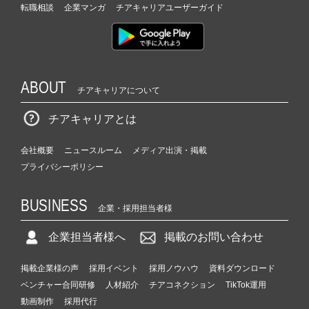
転職相談
企業マンガ
ス
チアキャリアユーザーガイド
カ
ウ
ト
が
届
ABOUT
チアキャリアについて
く
就
チアキャリアとは
活
サ
会社概要
ニュースルーム
メディア出演・掲載
イ
プライバシーポリシー
ト
チ
ア
BUSINESS
企業・採用担当者様
キ
ャ
企業担当者様へ
掲載のお問い合わせ
リ
ア
掲載企業様の声
採用イベント
採用ノウハウ
資料ダウンロード
（C
h
ベンチャー合同研修
人材紹介
チアコネクション
TikTok運用
e
動画制作
採用代行