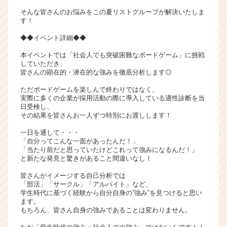
リ
そんな皆さんのお悩みをこの夏リストグループが解決いたしま
ア
す！
（C
◆◆イベント詳細◆◆
h
e
本イベントでは「社会人でも突破困難なボードゲーム」に挑戦
e
していただき、
皆さんの顕在的・潜在的な強みを徹底分析します◎
r
C
ただボードゲームを楽しんで終わりではなく、
a
実際に多くの企業が採用活動の際に導入している適性診断を当
r
日受検し、
その結果を皆さんお一人ずつ特別にお渡しします！
e
e
一日を通して・・・
r）
「自分ってこんな一面があったんだ！」
「当たり前だと思っていたけどこれって強みになるんだ！」
と新たな発見と驚きがあること間違いなし！
皆さんがイメージする自己分析では
「部活」「サークル」「アルバイト」など、
学生時代に基づく経験から自分自身の”強み”を見つけると思い
ます。
もちろん、皆さん自身の強みであることは変わりません。