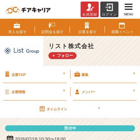
MENU
会員登録
ログイン
リ
ス
ト
求人を
探す
説明会を
探す
企業を
探す
就職
イベント
株
式
リスト株式会社
会
＋ フォロー
社
の
説
>
>
企業TOP
募集
明
会
詳
>
>
企業情報
メンバー
細
|
>
ベ
タイムライン
ン
チ
受付中
ャ
ー・
2026/07/18 10:30〜18:00