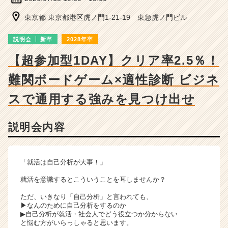
成
長
東京都 東京都港区虎ノ門1-21-19 東急虎ノ門ビル
企
業
説明会
新卒
2028年卒
か
ら
【超参加型1DAY】クリア率2.5％！
ス
難関ボードゲーム×適性診断 ビジネ
カ
ウ
スで通用する強みを見つけ出せ
ト
が
届
説明会内容
く
就
活
「就活は自己分析が大事！」
サ
イ
就活を意識するとこういうことを耳しませんか？
ト
チ
ただ、いきなり「自己分析」と言われても、
▶なんのために自己分析をするのか
ア
▶自己分析が就活・社会人でどう役立つか分からない
キ
と悩む方がいらっしゃると思います。
ャ