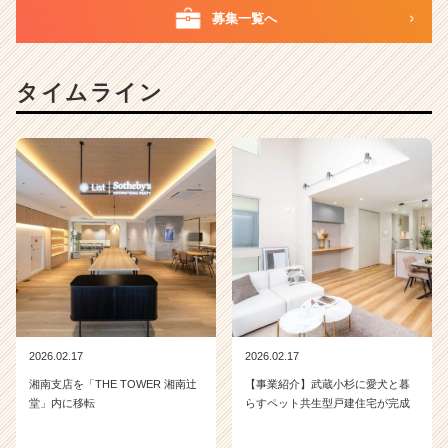
ウ
募集一覧へ
ト
が
届
タイムライン
く
就
活
サ
イ
ト
チ
ア
キ
ャ
リ
ア
（C
2026.02.17
2026.02.17
h
湘南支店を「THE TOWER 湘南辻
【事業紹介】武蔵小杉に愛犬と暮
e
堂」内に移転
らすペット共生型戸建住宅が完成
e
r