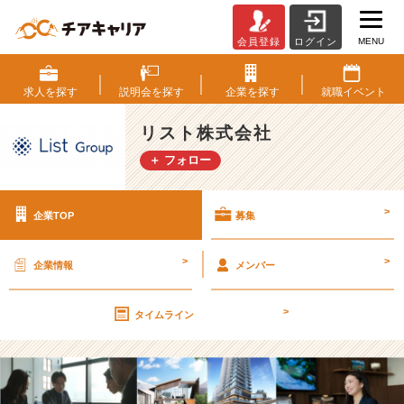
MENU
会員登録
ログイン
リ
ス
ト
求人を
探す
説明会を
探す
企業を
探す
就職
イベント
株
式
リスト株式会社
会
＋ フォロー
社
の
採
>
企業TOP
募集
用/
求
人
>
>
企業情報
メンバー
-
【“1
>
4
タイムライン
年
連
続”神
奈