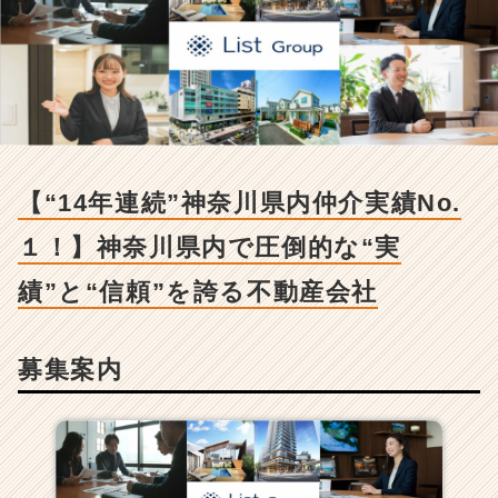
川
県
内
仲
介
実
績
N
o.
【“14年連続”神奈川県内仲介実績No.
１！】
神
１！】神奈川県内で圧倒的な“実
奈
川
績”と“信頼”を誇る不動産会社
県
内
で
募集案内
圧
倒
的
な“実
績”と“信
頼”を