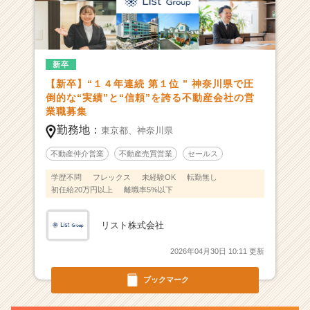
誇
る
不
動
新卒
産
【新卒】“１４年連続 第１位 ” 神奈川県で圧
会
倒的な“実績”と“信頼”を誇る不動産会社の営
社
業職募集
|
勤務地：
ベ
東京都、
神奈川県
ン
不動産仲介営業
不動産売買営業
セールス
チ
ャ
学歴不問
フレックス
未経験OK
転勤無し
ー・
初任給20万円以上
離職率5%以下
成
長
リスト株式会社
企
業
2026年04月30日 10:11 更新
か
ら
ブックマーク
ス
カ