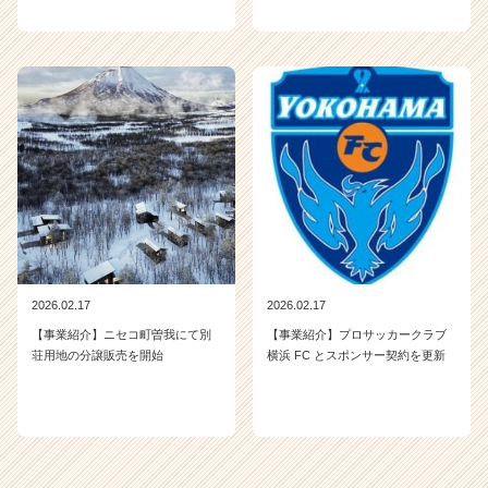
C
a
r
e
e
r）
2026.02.17
2026.02.17
【事業紹介】ニセコ町曽我にて別
【事業紹介】プロサッカークラブ
荘用地の分譲販売を開始
横浜 FC とスポンサー契約を更新