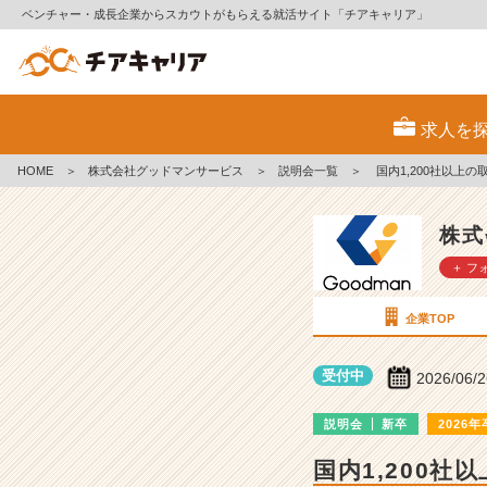
ベンチャー・成長企業からスカウトがもらえる就活サイト「チアキャリア」
株
式
求人を
会
社
HOME
＞
株式会社グッドマンサービス
＞
説明会一覧
＞
国内1,200社以上
グ
ッ
ド
株式
マ
＋ フ
ン
サ
ー
企業TOP
ビ
ス
受付中
2026/06/
の
説
説明会
新卒
2026年
明
会
国内1,200
詳