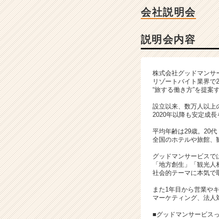
細
会社説明会
|
ベ
ン
説明会内容
チ
ャ
ー・
株式会社グッドマンサ
成
リゾートバイト業界で
長
“旅する働き方”を提案
企
設立以来、数万人以上
業
2020年以降も安定成
か
ら
平均年齢は29歳。20
ス
全国のホテルや旅館、
カ
グッドマンサービスで
ウ
「地方創生」「観光人
ト
社会的テーマに本気で
が
また1年目から営業や
届
マーケティング、法人
く
就
■グッドマンサービス