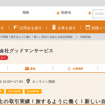
探す
説明会を
探す
企業を
探す
就職
イ
の取引実績！旅するように働く！新しい自分に出会える会社説明会
＞
日程詳細
会社グッドマンサービス
ォロー
募集
企業情報
26 16:00〜17:00
オンライン開催
卒
2027年卒
2028年卒
社以上の取引実績！旅するように働く！新しい