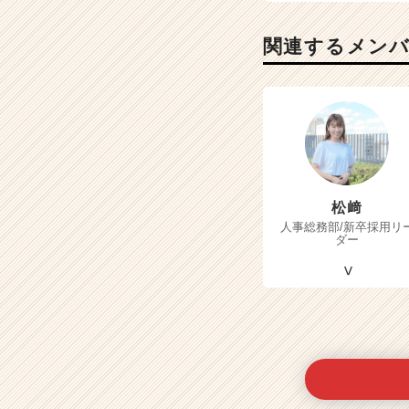
関連するメン
松﨑
人事総務部/新卒採用リ
ダー