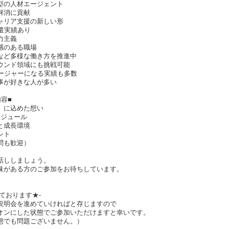
型の人材エージェント
解消に貢献
ャリア支援の新しい形
遣実績あり
力主義
感のある職場
など多様な働き方を推進中
ウンド領域にも挑戦可能
ネージャーになる実績も多数
事が好きな人が多い
容■
」に込めた想い
ケジュール
と成長環境
ント
問も歓迎）
話ししましょう。
味がある方のご参加をお待ちしています。
ております★-
説明会を進めていければと存じますので
オンにした状態でご参加いただけますと幸いです。
態でも問題ございません。）