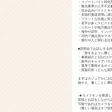
活
・リゾートバイト特化
サ
・観光業界の人手不足
・住み込みバイトとキ
イ
・全国47都道府県に派
ト
・フラットな社風と実
チ
・若手が多くスピード
ア
・リモートや地方拠点
・海外や語学、インバ
キ
・20代で拠点長やマ
ャ
・旅行や人と関わる仕
リ
ア
■説明会でお話しする内
・「旅するように働く
（C
・事業紹介と1日のス
h
・新卒のキャリアパス
e
・選考で重視するポイ
e
・質疑応答（どんな質
r
まずはカジュアルにお
C
旅や人、働くことに興
a
r
e
-★カメラオンを推奨し
皆様とお話をしながら
e
可能であればカメラを
r）
（難しい場合はオフ状