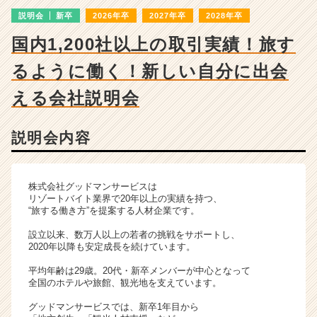
|
説明会
新卒
2026年卒
2027年卒
2028年卒
ベ
ン
国内1,200社以上の取引実績！旅す
チ
ャ
るように働く！新しい自分に出会
ー・
成
える会社説明会
長
企
説明会内容
業
か
ら
ス
株式会社グッドマンサービスは
カ
リゾートバイト業界で20年以上の実績を持つ、
“旅する働き方”を提案する人材企業です。
ウ
ト
設立以来、数万人以上の若者の挑戦をサポートし、
が
2020年以降も安定成長を続けています。
届
平均年齢は29歳。20代・新卒メンバーが中心となって
く
全国のホテルや旅館、観光地を支えています。
就
活
グッドマンサービスでは、新卒1年目から
サ