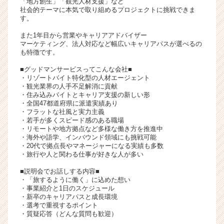
「地方創生」「観光人材支援」など
イ
社会的テーマに本気で取り組めるプロジェクトに挑戦できま
す。
ト
チ
また1年目から営業やキャリアアドバイザー
ア
マーケティング、法人対応など幅広いキャリアパスが選べるの
キ
も特徴です。
ャ
■グッドマンサービスってこんな会社■
リ
・リゾートバイト特化型の人材エージェント
ア
・観光業界の人手不足解消に貢献
（C
・住み込みバイトとキャリア支援の新しい形
・全国47都道府県に派遣実績あり
h
・フラットな社風と実力主義
e
・若手が多くスピード感のある職場
e
・リモートや地方拠点など多様な働き方を推進中
r
・海外や語学、インバウンド領域にも挑戦可能
・20代で拠点長やマネージャーになる実績も多数
C
・旅行や人と関わる仕事が好きな人が多い
a
r
■説明会でお話しする内容■
e
・「旅するように働く」に込めた想い
e
・事業紹介と1日のスケジュール
・新卒のキャリアパスと成長環境
r）
・選考で重視するポイント
・質疑応答（どんな質問も歓迎）