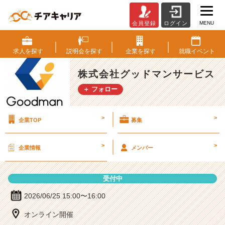
MENU
会員登録
ログイン
株
式
会
求人を
探す
説明会を
探す
企業を
探す
就職
イベント
社
グ
株式会社グッドマンサービス
ッ
＋ フォロー
ド
マ
ン
>
>
企業TOP
募集
サ
ー
ビ
>
>
企業情報
メンバー
ス
の
説
受付中
明
会
2026/06/25 15:00〜16:00
詳
オンライン開催
細