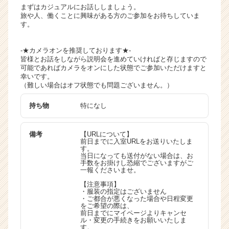
まずはカジュアルにお話ししましょう。
旅や人、働くことに興味がある方のご参加をお待ちしていま
す。
-★カメラオンを推奨しております★-
皆様とお話をしながら説明会を進めていければと存じますので
可能であればカメラをオンにした状態でご参加いただけますと
幸いです。
（難しい場合はオフ状態でも問題ございません。）
持ち物
特になし
備考
【URLについて】
前日までに入室URLをお送りいたしま
す。
当日になっても送付がない場合は、お
手数をお掛けし恐縮でございますがご
一報くださいませ。
【注意事項】
・服装の指定はございません
・ご都合が悪くなった場合や日程変更
をご希望の際は、
前日までにマイページよりキャンセ
ル・変更の手続きをお願いいたしま
す。