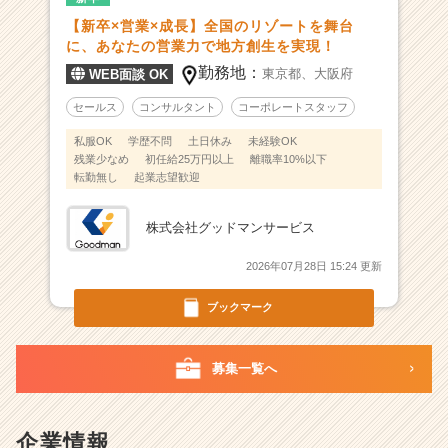
会
【新卒×営業×成長】全国のリゾートを舞台
社
に、あなたの営業力で地方創生を実現！
|
勤務地：
東京都、
大阪府
WEB面談 OK
ベ
ン
セールス
コンサルタント
コーポレートスタッフ
チ
私服OK
学歴不問
土日休み
未経験OK
ャ
残業少なめ
初任給25万円以上
離職率10%以下
ー・
転勤無し
起業志望歓迎
成
長
株式会社グッドマンサービス
企
業
2026年07月28日 15:24 更新
か
ら
ブックマーク
ス
カ
ウ
募集一覧へ
ト
が
届
企業情報
く