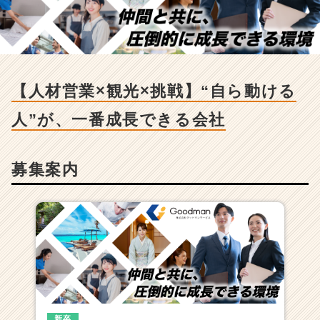
【人
材
営
業
×
観
【人材営業×観光×挑戦】“自ら動ける
光
×
人”が、一番成長できる会社
挑
戦】“自
ら
募集案内
動
け
る
人”が、
一
番
成
長
で
き
る
新卒