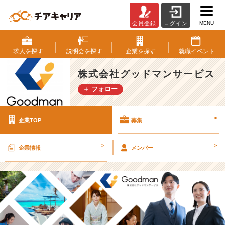
MENU
会員登録
ログイン
株
式
会
求人を
探す
説明会を
探す
企業を
探す
就職
イベント
社
グ
株式会社グッドマンサービス
ッ
＋ フォロー
ド
マ
ン
>
企業TOP
募集
サ
ー
ビ
>
>
企業情報
メンバー
ス
の
採
用/
求
人
-