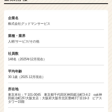
就
活
サ
企業名
イ
株式会社グッドマンサービス
ト
チ
ア
業種・業界
キ
人材/サービス/その他
ャ
リ
社員数
ア
148名（2025年12月現在）
（C
h
e
平均年齢
e
30.1歳（2025.12月現在）
r
C
所在地
a
東京本社：〒101-0045 東京都千代田区神田鍛冶町3-4-2 oak神
r
田鍛冶町2F/大阪支店：大阪府大阪市北区豊崎3丁目19-3 ピアス
タワー15階
e
e