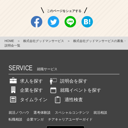
き
る
このページをシェアする
会
社
|
ベ
HOME
＞
株式会社グッドマンサービス
＞
株式会社グッドマンサービスの募集・
ン
説明会一覧
チ
ャ
ー・
成
SERVICE
就職サービス
長
企
求人を探す
説明会を探す
業
か
企業を探す
就職イベントを探す
ら
タイムライン
適性検査
ス
カ
就活ノウハウ
選考体験談
スペシャルコンテンツ
就活相談
ウ
ト
転職相談
企業マンガ
チアキャリアユーザーガイド
が