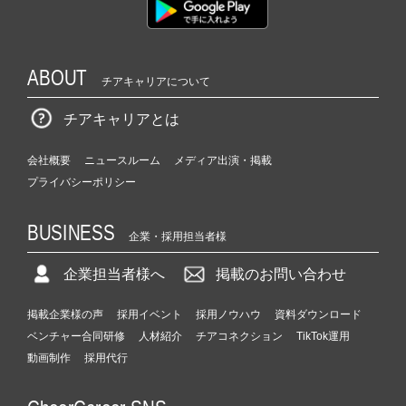
届
く
就
活
ABOUT
チアキャリアについて
サ
イ
チアキャリアとは
ト
チ
会社概要
ニュースルーム
メディア出演・掲載
ア
キ
プライバシーポリシー
ャ
リ
BUSINESS
企業・採用担当者様
ア
（C
企業担当者様へ
掲載のお問い合わせ
h
e
e
掲載企業様の声
採用イベント
採用ノウハウ
資料ダウンロード
r
ベンチャー合同研修
人材紹介
チアコネクション
TikTok運用
C
動画制作
採用代行
a
r