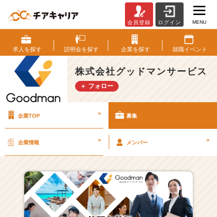
MENU
会員登録
ログイン
株
式
会
求人を
探す
説明会を
探す
企業を
探す
就職
イベント
社
グ
株式会社グッドマンサービス
ッ
＋ フォロー
ド
マ
ン
>
企業TOP
募集
サ
ー
ビ
>
>
企業情報
メンバー
ス
の
採
用/
求
人
一