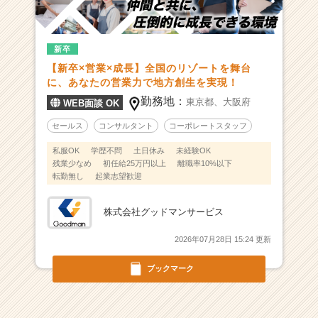
覧
-
【人
材
新卒
営
【新卒×営業×成長】全国のリゾートを舞台
業
に、あなたの営業力で地方創生を実現！
×
勤務地：
東京都、
大阪府
WEB面談 OK
観
光
セールス
コンサルタント
コーポレートスタッフ
×
私服OK
学歴不問
土日休み
未経験OK
挑
残業少なめ
初任給25万円以上
離職率10%以下
戦】“自
転勤無し
起業志望歓迎
ら
動
け
株式会社グッドマンサービス
る
2026年07月28日 15:24 更新
人”が、
一
ブックマーク
番
成
長
で