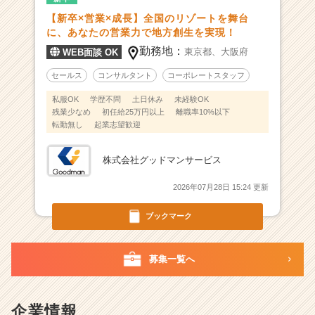
会
【新卒×営業×成長】全国のリゾートを舞台
社
に、あなたの営業力で地方創生を実現！
|
勤務地：
東京都、
大阪府
WEB面談 OK
ベ
ン
セールス
コンサルタント
コーポレートスタッフ
チ
私服OK
学歴不問
土日休み
未経験OK
ャ
残業少なめ
初任給25万円以上
離職率10%以下
ー・
転勤無し
起業志望歓迎
成
長
株式会社グッドマンサービス
企
業
2026年07月28日 15:24 更新
か
ら
ブックマーク
ス
カ
ウ
募集一覧へ
ト
が
届
企業情報
く