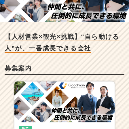
【人
材
営
業
×
観
【人材営業×観光×挑戦】“自ら動ける
光
×
人”が、一番成長できる会社
挑
戦】“自
ら
募集案内
動
け
る
人”が、
一
番
成
長
で
き
る
新卒