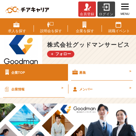
MENU
会員登録
ログイン
株
式
会
求人を
探す
説明会を
探す
企業を
探す
就職
イベント
社
グ
株式会社グッドマンサービス
ッ
＋ フォロー
ド
マ
ン
>
企業TOP
募集
サ
ー
ビ
>
>
企業情報
メンバー
ス
の
採
用/
求
人
-