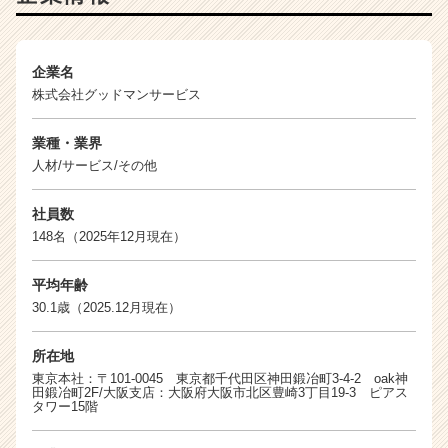
就
活
サ
企業名
イ
株式会社グッドマンサービス
ト
チ
ア
業種・業界
キ
人材/サービス/その他
ャ
リ
社員数
ア
148名（2025年12月現在）
（C
h
e
平均年齢
e
30.1歳（2025.12月現在）
r
C
所在地
a
東京本社：〒101-0045 東京都千代田区神田鍛冶町3-4-2 oak神
r
田鍛冶町2F/大阪支店：大阪府大阪市北区豊崎3丁目19-3 ピアス
タワー15階
e
e