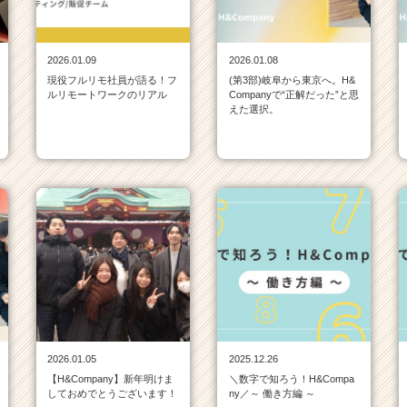
2026.01.09
2026.01.08
現役フルリモ社員が語る！フ
(第3部)岐阜から東京へ。H&
ルリモートワークのリアル
Companyで“正解だった”と思
えた選択。
2026.01.05
2025.12.26
【H&Company】新年明けま
＼数字で知ろう！H&Compa
しておめでとうございます！
ny／～ 働き方編 ～