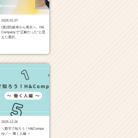
2026.01.07
(第2部)岐阜から東京へ。H&
Companyで“正解だった”と思
えた選択。
2025.12.26
＼数字で知ろう！H&Compa
ny／～ 働く人編 ～