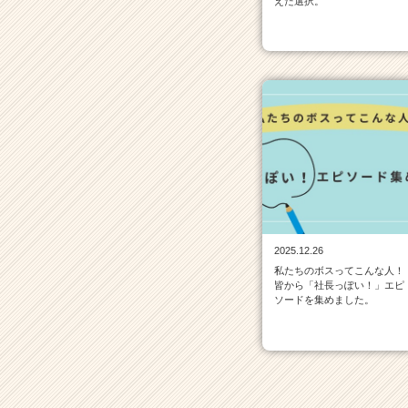
えた選択。
届
く
就
活
サ
イ
ト
チ
ア
キ
ャ
リ
ア
（C
2025.12.26
h
私たちのボスってこんな人！
皆から「社長っぽい！」エピ
e
ソードを集めました。
e
r
C
a
r
e