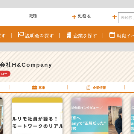
探す
説明会を
探す
企業を
探す
就職
イ
会社H&Company
ォロー
募集
企業情報