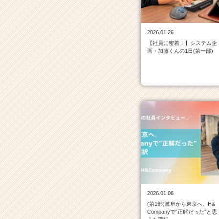
イ
ン
一
2026.01.26
覧
【社員に密着！】システム企
|
画・加藤くんの1日(第一部)
ベ
ン
チ
ャ
ー・
成
長
企
業
か
ら
ス
カ
ウ
2026.01.06
ト
(第1部)岐阜から東京へ。H&
が
Companyで“正解だった”と思