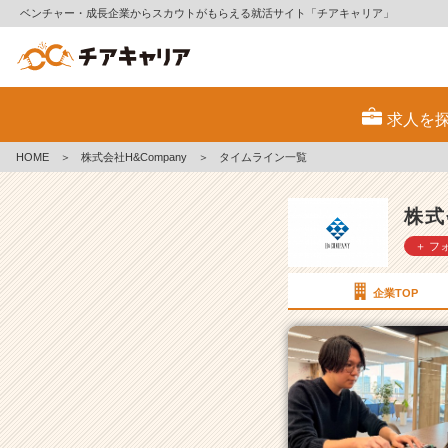
ベンチャー・成長企業からスカウトがもらえる就活サイト「チアキャリア」
株
式
求人を
会
社
HOME
＞
株式会社H&Company
＞
タイムライン一覧
H
&
C
株式
o
＋ フ
m
p
a
企業TOP
n
y
の
タ
イ
ム
ラ