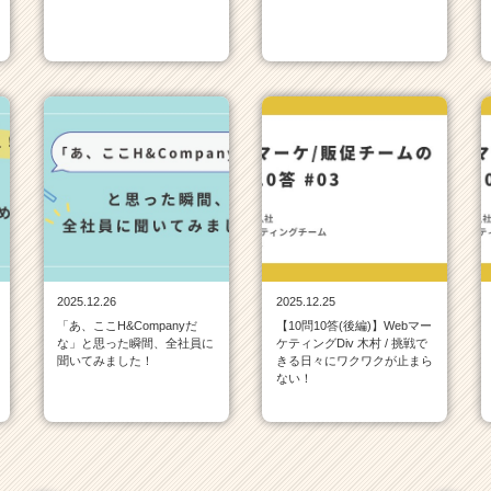
2025.12.26
2025.12.25
「あ、ここH&Companyだ
【10問10答(後編)】Webマー
な」と思った瞬間、全社員に
ケティングDiv 木村 / 挑戦で
聞いてみました！
きる日々にワクワクが止まら
ない！