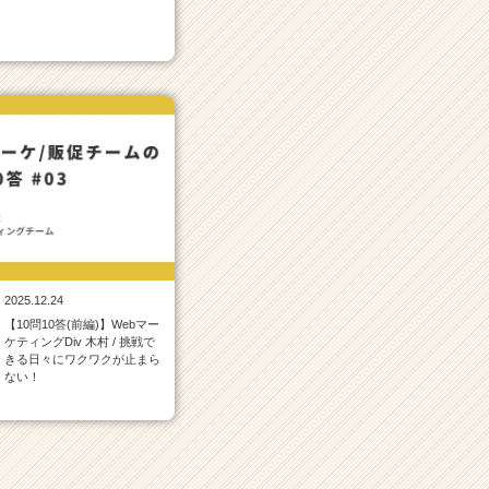
2025.12.24
【10問10答(前編)】Webマー
ケティングDiv 木村 / 挑戦で
きる日々にワクワクが止まら
ない！