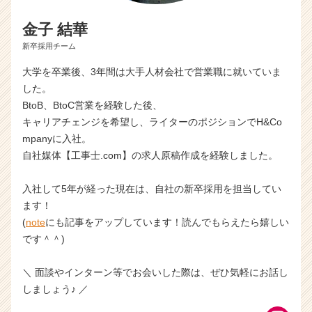
金子 結華
新卒採用チーム
大学を卒業後、3年間は大手人材会社で営業職に就いていま
した。
BtoB、BtoC営業を経験した後、
キャリアチェンジを希望し、ライターのポジションでH&Co
mpanyに入社。
自社媒体【工事士.com】の求人原稿作成を経験しました。
入社して5年が経った現在は、自社の新卒採用を担当してい
ます！
(
note
にも記事をアップしています！読んでもらえたら嬉しい
です＾＾)
＼ 面談やインターン等でお会いした際は、ぜひ気軽にお話し
しましょう♪ ／