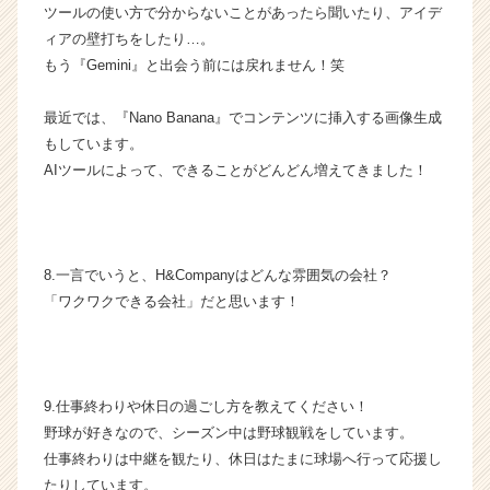
ツールの使い方で分からないことがあったら聞いたり、アイデ
ベ
ン
ィアの壁打ちをしたり…。
チ
もう『Gemini』と出会う前には戻れません！笑
ャ
ー・
最近では、『Nano Banana』でコンテンツに挿入する画像生成
成
もしています。
長
AIツールによって、できることがどんどん増えてきました！
企
業
か
ら
ス
8.一言でいうと、H&Companyはどんな雰囲気の会社？
カ
「ワクワクできる会社」だと思います！
ウ
ト
が
届
く
9.仕事終わりや休日の過ごし方を教えてください！
就
野球が好きなので、シーズン中は野球観戦をしています。
活
仕事終わりは中継を観たり、休日はたまに球場へ行って応援し
サ
たりしています。