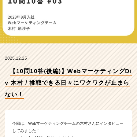
i
v
木
村
/
挑
戦
で
き
2025.12.25
る
日々
【10問10答(後編)】WebマーケティングDi
に
ワ
v 木村 / 挑戦できる日々にワクワクが止まら
ク
ワ
ない！
ク
が
止
ま
今回は、Webマーケティングチームの木村さんにインタビュー
ら
な
してみました！
い！