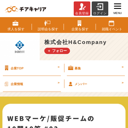
MENU
会員登録
ログイン
【1
0
問
求人を
探す
説明会を
探す
企業を
探す
就職
イベント
1
0
株式会社H&Company
答
＋ フォロー
(後
編)】
W
>
>
企業TOP
募集
e
b
マ
>
>
企業情報
メンバー
ー
ケ
テ
ィ
ン
グ
D