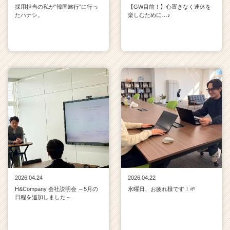
採用担当の私が“韓国旅行”に行っ
【GW目前！】心置きなく連休を
たハナシ。
楽しむために…♪
2026.04.24
2026.04.22
H&Company 会社説明会 ～5月の
水曜日、お疲れ様です！🌱
日程を追加しました～