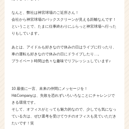
イ
ト
なんと、弊社は神宮球場のご近所さん！
チ
会社から神宮球場のバックスクリーンが見える距離なんです！
ア
キ
ということで、たまに仕事終わりにふらっと神宮球場へ行った
ャ
りもしています。
リ
ア
あとは、アイドルも好きなので休みの日はライブに行ったり、
（C
車の運転も好きなので休みの日にドライブしたり…。
h
プライベート時間は色々な趣味でリフレッシュしています♪
e
e
r
C
a
10.最後に一言、未来の仲間にメッセージを！
r
H&Companyは、失敗を恐れずいろいろなことにチャレンジで
e
きる環境です。
e
そして、オフィスがとっても魅力的なので、少しでも気になっ
r）
ている方は、ぜひ選考を受けてウチのオフィスも見ていただき
たいです！笑