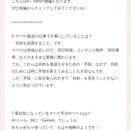
こちらは6～10問の後編となります。
【株
ぜひ前編からチェックしてみてくださいね！
式
会
=============
社
H
6.マーケ/販促の仕事で大事にしていることは？
&
C
「目的を意識すること」です。
o
マーケは領域が広いので、SEO対策、コンテンツ制作、SNS運
m
用…などさまざまな業務に携わります。
p
でも、これらは目的を達成させるための「手段」なので、目的
a
のためには時に手段を変えてみることも大切なんです。
n
この「手段」に気を取られすぎて「目的」を見失うことがない
y
ように気をつけています。
の
タ
イ
ム
ラ
7.最近気になっているマーケ手法やツールは？
イ
AIツール、特に『Gemini』でしょうか。
ン】
めちゃめちゃ使っていて、もはや相棒のようです！
|