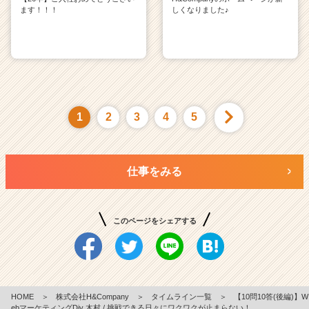
ます！！！
しくなりました♪
1
2
3
4
5
仕事をみる
このページをシェアする
HOME
＞
株式会社H&Company
＞
タイムライン一覧
＞
【10問10答(後編)】W
ebマーケティングDiv 木村 / 挑戦できる日々にワクワクが止まらない！