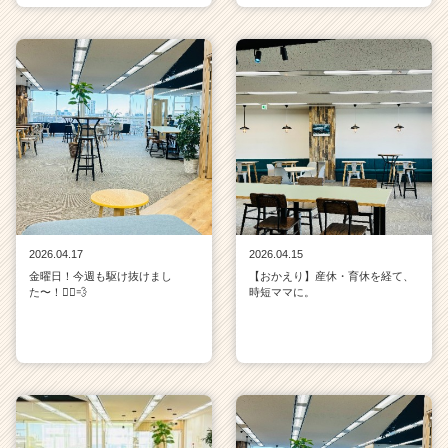
2026.04.17
2026.04.15
金曜日！今週も駆け抜けまし
【おかえり】産休・育休を経て、
た〜！🏃‍♀️💨
時短ママに。