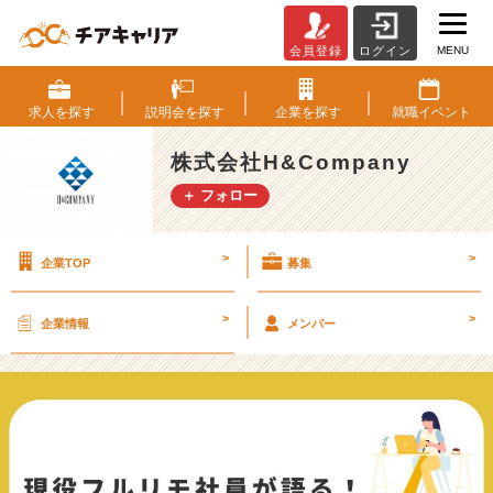
MENU
会員登録
ログイン
現
役
フ
求人を
探す
説明会を
探す
企業を
探す
就職
イベント
ル
リ
株式会社H&Company
モ
＋ フォロー
社
員
が
>
>
企業TOP
募集
語
る！
フ
>
>
企業情報
メンバー
ル
リ
モ
ー
ト
ワ
ー