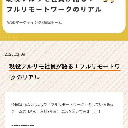
ク
の
リ
ア
ル
【株
式
会
社
2026.01.09
H
&
現役フルリモ社員が語る！フルリモートワ
C
o
ークのリアル
m
p
a
n
y
今回はH&Companyで「フルリモートワーク」をしている販促
の
チームのHさん（入社7年目）に話を聞いてみました！
タ
イ
==========
ム