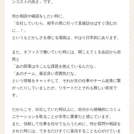
e
ンコストの高さ」です。
r）
何か相談や確認をしたい時に、
「出社していたら、相手の席に行って直接話せばすぐ済むの
に…！」
というもどかしさを感じる場面は、やはり日常的にあります。
また、オフィスで働いていた時には、聞こえてくる会話から自
然と
「あの部署は今こんな課題を抱えているんだな」
「あのチーム、最近良い雰囲気だな」
という情報をキャッチして、それが次の仕事やチーム改善に繋
がったりしていましたが、リモートだとそれも難しい状況で
す。
だからこそ、出社していた時以上に、自分から積極的にコミュ
ニケーションを取ることが非常に重要だと感じています。
また、信頼して仕事を任せてもらうために、何か質問や相談を
された時には、できるだけすぐに返信することも心がけていま