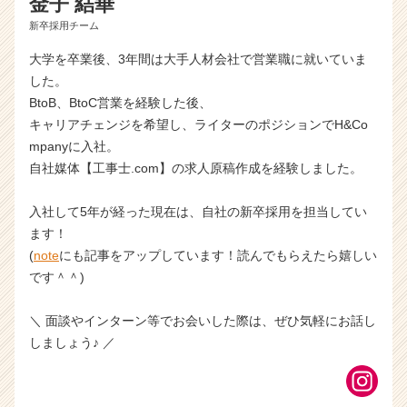
金子 結華
新卒採用チーム
大学を卒業後、3年間は大手人材会社で営業職に就いていま
した。
BtoB、BtoC営業を経験した後、
キャリアチェンジを希望し、ライターのポジションでH&Co
mpanyに入社。
自社媒体【工事士.com】の求人原稿作成を経験しました。
入社して5年が経った現在は、自社の新卒採用を担当してい
ます！
(
note
にも記事をアップしています！読んでもらえたら嬉しい
です＾＾)
＼ 面談やインターン等でお会いした際は、ぜひ気軽にお話し
しましょう♪ ／