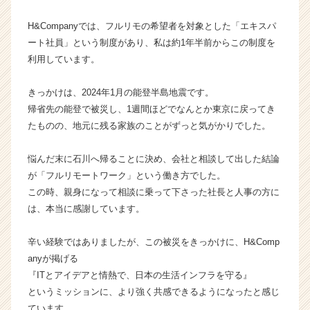
ラ
H&Companyでは、フルリモの希望者を対象とした「エキスパ
イ
ン】
ート社員」という制度があり、私は約1年半前からこの制度を
|
利用しています。
ベ
ン
きっかけは、2024年1月の能登半島地震です。
チ
帰省先の能登で被災し、1週間ほどでなんとか東京に戻ってき
ャ
たものの、地元に残る家族のことがずっと気がかりでした。
ー・
成
長
悩んだ末に石川へ帰ることに決め、会社と相談して出した結論
企
が「フルリモートワーク」という働き方でした。
業
この時、親身になって相談に乗って下さった社長と人事の方に
か
は、本当に感謝しています。
ら
ス
辛い経験ではありましたが、この被災をきっかけに、H&Comp
カ
anyが掲げる
ウ
ト
『ITとアイデアと情熱で、日本の生活インフラを守る』
が
というミッションに、より強く共感できるようになったと感じ
届
ています。