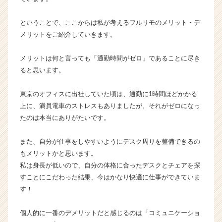
く
就
ということで、ここからは私が考えるフルリモのメリット・デ
活
メリットをご紹介していきます。
サ
イ
ト
メリットは何と言っても「通勤時間がゼロ」であることに尽き
チ
ると思います。
ア
キ
東京のオフィスに出社していた頃は、通勤に1時間ほどかかる
ャ
上に、満員電車のストレスもありましたが、それがゼロになっ
リ
たのは本当にありがたいです。
ア
（C
h
また、自分が仕事をしやすいようにデスク周りを整備できるの
e
もメリットかと思います。
e
私は身長が低いので、自分の体格に合ったデスクとチェアを探
r
すことにこだわった結果、今はかなり快適に仕事ができていま
C
す！
a
r
個人的に一番のデメリットだと感じるのは「コミュニケーショ
e