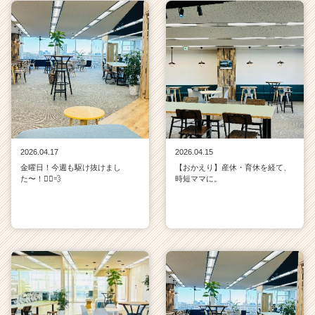
2026.04.17
2026.04.15
金曜日！今週も駆け抜けまし
【おかえり】産休・育休を経て、
た〜！🏃‍♀️💨
時短ママに。