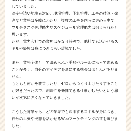
カ
していました。
ウ
法令申請や地権者対応、現場管理、予算管理、工事の積算・発
ト
注など業務は多岐にわたり、複数の工事を同時に進める中で、
が
マルチタスク処理能力やスケジュール管理能力は鍛えられたと
届
く
思います。
就
ただ、電力会社での業務はかなり特殊で、他社でも活かせるス
活
キルや経験は身につきづらい環境でした。
サ
イ
また、業務全体として決められた手順やルールに沿って進める
ト
ことが多く、自分のアイデアを形にする機会はほとんどありま
チ
せん。
ア
キ
もともと何かを改善したり、ゼロからつくり上げたりすること
ャ
が好きだったので、創造性を発揮できる仕事がしたいという思
リ
いが次第に強くなっていきました。
ア
（C
こうした背景から、どの業界でも通用するスキルが身につき、
h
自分の工夫や発想を活かせるWebマーケティングの道を選びま
e
した。
e