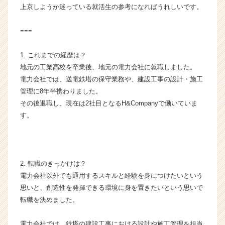
上京しようか迷っている就活生の参考になればうれしいです。
y
の
タ
===
イ
ム
1. これまでの経歴は？
ラ
地元の工業高校を卒業後、地元の電力会社に就職しました。
イ
電力会社では、送電鉄塔の保守業務や、建設工事の設計・施工
ン】
管理に8年半携わりました。
|
その後退職し、現在は2社目となるH&Companyで働いていま
ベ
ン
す。
チ
ャ
ー・
成
2. 転職のきっかけは？
長
電力会社以外でも通用するスキルと経験を身につけたいという
企
思いと、創造性を発揮できる環境に身を置きたいという思いで
業
か
転職を決めました。
ら
ス
電力会社では、鉄塔の建設工事における設計や施工管理を担当