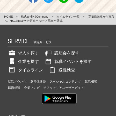
HOME
＞
株式会社H&Company
＞
タイムライン一覧
＞
(第1部)岐阜から東京
へ。H&Companyで“正解だった”と思えた選択。
SERVICE
就職サービス
求人を探す
説明会を探す
企業を探す
就職イベントを探す
タイムライン
適性検査
就活ノウハウ
選考体験談
スペシャルコンテンツ
就活相談
転職相談
企業マンガ
チアキャリアユーザーガイド