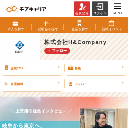
MENU
会員登録
ログイン
(第
1
部)
求人を
探す
説明会を
探す
企業を
探す
就職
イベント
岐
阜
株式会社H&Company
か
＋ フォロー
ら
東
京
>
>
企業TOP
募集
へ。
H
&
>
>
企業情報
メンバー
C
o
m
p
a
n
y