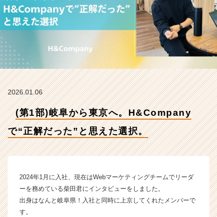
で“正
解
だ
っ
た”と
思
え
た
選
2026.01.06
択。
【株
(第1部)岐阜から東京へ。H&Company
式
会
で“正解だった”と思えた選択。
社
H
&
C
o
2024年1月に入社、現在はWebマーケティングチームでリーダ
m
ーを務めている柴田君にインタビューをしました。
p
出身はなんと岐阜県！入社と同時に上京してくれたメンバーで
a
す。
n