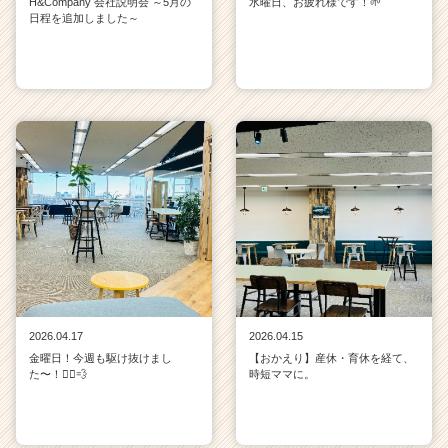
H&Company 会社説明会 ～5月の
水曜日、お疲れ様です！🌱
日程を追加しました～
2026.04.17
2026.04.15
金曜日！今週も駆け抜けまし
【おかえり】産休・育休を経て、
た〜！🏃‍♀️💨
時短ママに。