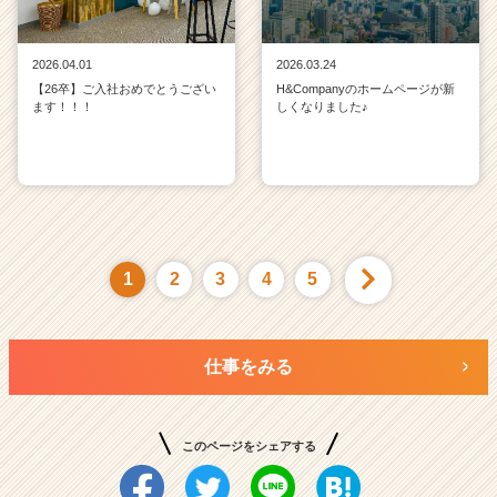
2026.04.01
2026.03.24
【26卒】ご入社おめでとうござい
H&Companyのホームページが新
ます！！！
しくなりました♪
1
2
3
4
5
仕事をみる
このページをシェアする