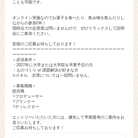
ことも可能です。
ャ
リ
オンライン実施なのでお菓子を食べたり、飲み物を飲んだりし
ア
ながらの参加OK！
（C
現時点での志望度は問いませんので、ぜひリラックスして説明
h
会にご参加ください。
e
皆様のご応募お待ちしております！
e
ーーーーーーーーーーーーーーーーーーーーーーーーーーーー
r
ーーーーーー
C
＜必須条件＞
a
・2027年に大学または大学院を卒業予定の方
・ものづくり or 課題解決が好きな方
r
※スキル、文理については一切問いません。
e
e
＜募集職種＞
r）
総合職
└プロデューサー
└プランナー
└ディレクター
エントリーいただいた方には、優先して早期選考のご案内をお
送りいたします。
ご応募お待ちしております！