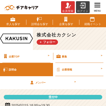
MENU
会員登録
ログイン
株
式
会
求人を
探す
説明会を
探す
企業を
探す
就職
イベント
社
カ
株式会社カクシン
ク
＋ フォロー
シ
ン
の
>
>
企業TOP
募集
説
明
会
>
説明会
企業情報
詳
細
>
|
メンバー
ベ
ン
受付中
チ
ャ
2025/07/15 18:00〜19:30