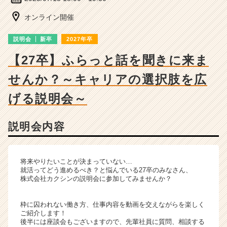
ー・
成
オンライン開催
長
企
説明会
新卒
2027年卒
業
か
【27卒】ふらっと話を聞きに来ま
ら
せんか？～キャリアの選択肢を広
ス
カ
げる説明会～
ウ
ト
が
説明会内容
届
く
就
将来やりたいことが決まっていない…
活
就活ってどう進めるべき？と悩んでいる27卒のみなさん、
サ
株式会社カクシンの説明会に参加してみませんか？
イ
ト
枠に囚われない働き方、仕事内容を動画を交えながらを楽しく
チ
ご紹介します！
ア
後半には座談会もございますので、先輩社員に質問、相談する
キ