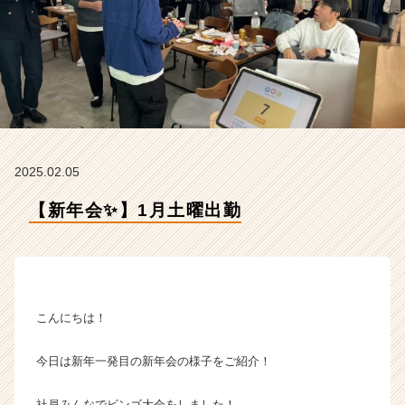
ン
ク
ス
の
タ
イ
ム
ラ
イ
2025.02.05
ン】
|
【新年会✨】1月土曜出勤
ベ
ン
チ
ャ
ー・
成
こんにちは！
長
企
今日は新年一発目の新年会の様子をご紹介！
業
か
ら
社員みんなでビンゴ大会をしました！