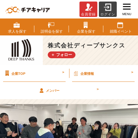
MENU
会員登録
ログイン
【新
年
会
求人を
探す
説明会を
探す
企業を
探す
就職
イベント
✨】
1
株式会社ディープサンクス
月
＋ フォロー
土
曜
出
>
>
企業TOP
企業情報
勤
【株
式
>
メンバー
会
社
デ
ィ
ー
プ
サ