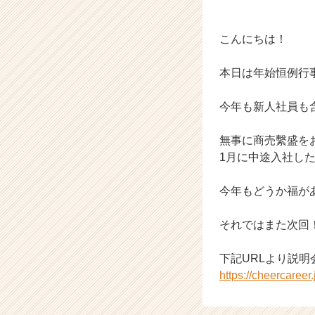
ー・
成
長
こんにちは！
企
業
本日は年始恒例行
か
ら
今年も新人社員も
ス
カ
ウ
無事に商売繫盛を
ト
1月に中途入社し
が
届
今年もどうか福が
く
就
それではまた次回
活
サ
イ
下記URLより説
ト
https://cheercaree
チ
ア
キ