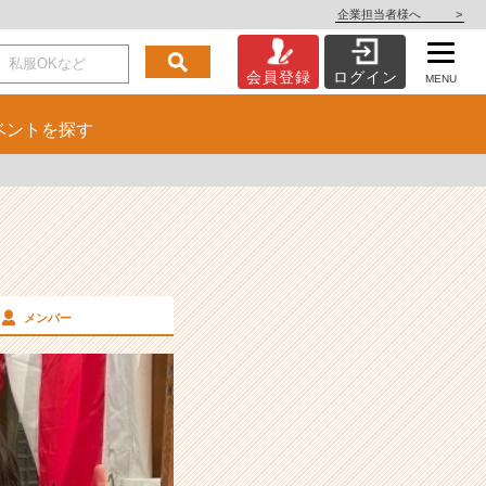
企業担当者様へ
>
会員登録
ログイン
MENU
ベント
を探す
メンバー