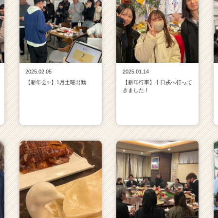
2025.02.05
2025.01.14
【新年会✨】1月土曜出勤
【新年行事】十日戎へ行って
きました！