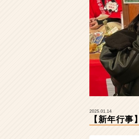
社
デ
ィ
ー
プ
サ
ン
ク
ス
の
タ
イ
ム
ラ
イ
ン】
|
2025.01.14
ベ
【新年行事
ン
チ
ャ