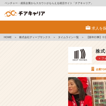
ベンチャー・成長企業からスカウトがもらえる就活サイト「チアキャリア」
【新
年
求人を
行
事】
HOME
＞
株式会社ディープサンクス
＞
タイムライン一覧
＞
【新年行事】十
十
日
戎
株式
へ
＋ フ
行
っ
て
企業TO
き
ま
し
た！
【株
式
会