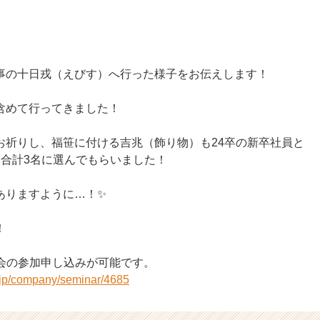
事の十日戎（えびす）へ行った様子をお伝えします！
含めて行ってきました！
お祈りし、福笹に付ける吉兆（飾り物）も24卒の新卒社員と
た合計3名に選んでもらいました！
ありますように…！✨
！
明会の参加申し込みが可能です。
r.jp/company/seminar/4685