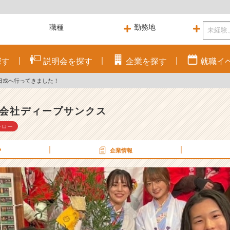
探す
説明会を
探す
企業を
探す
就職
イ
日戎へ行ってきました！
会社ディープサンクス
ォロー
P
企業情報