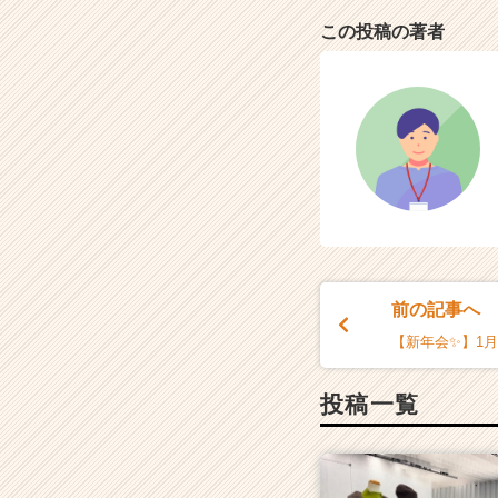
ャ
この投稿の著者
リ
ア
（C
h
e
e
r
C
a
r
e
e
前の記事へ
r）
【新年会✨】1
投稿一覧