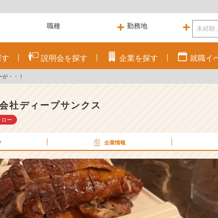
探す
説明会を
探す
企業を
探す
就職
イ
ーが・・！
会社ディープサンクス
ォロー
P
企業情報