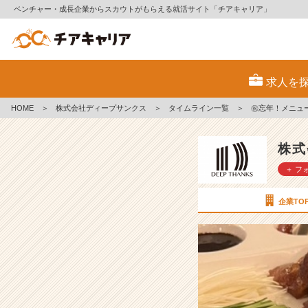
ベンチャー・成長企業からスカウトがもらえる就活サイト「チアキャリア」
㊗
忘
求人を
年！
メ
HOME
＞
株式会社ディープサンクス
＞
タイムライン一覧
＞
㊗忘年！メニュ
ニ
ュ
ー
株式
が・・！
＋ フ
【株
式
会
企業TO
社
デ
ィ
ー
プ
サ
ン