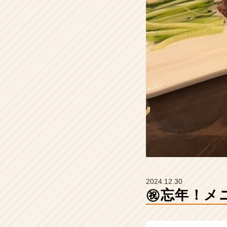
ク
ス
の
タ
イ
ム
ラ
イ
ン】
|
ベ
ン
チ
ャ
ー・
成
長
2024.12.30
企
㊗忘年！メ
業
か
ら