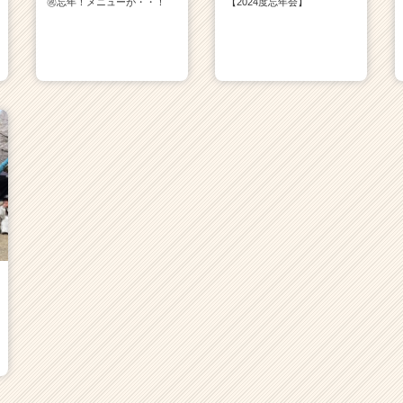
㊗忘年！メニューが・・！
【2024度忘年会】