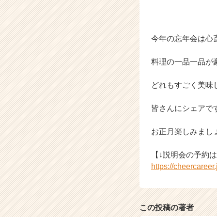
ス
カ
ウ
ト
今年の忘年会は心
が
届
料理の一品一品が
く
就
活
どれもすごく美味
サ
イ
皆さんにシェアで
ト
チ
お正月楽しみまし
ア
キ
【↓説明会の予約は
ャ
リ
https://cheercaree
ア
（C
h
e
この投稿の著者
e