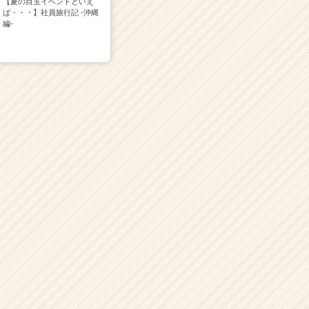
【夏の目玉イベントといえ
ば・・・】社員旅行記 -沖縄
編-