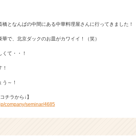
斎橋となんばの中間にある中華料理屋さんに行ってきました！
豪華で、北京ダックのお皿がカワイイ！（笑）
しくて・・！
す！
ょう～！
コチラから↓】
r.jp/company/seminar/4685