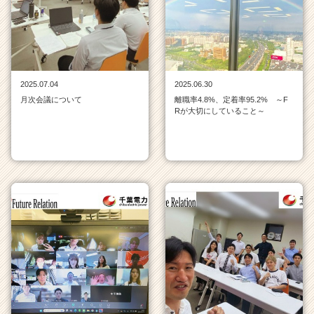
ム
ラ
イ
ン
一
覧
2025.07.04
2025.06.30
|
月次会議について
離職率4.8%、定着率95.2% ～F
ベ
Rが大切にしていること～
ン
チ
ャ
ー・
成
長
企
業
か
ら
ス
カ
ウ
ト