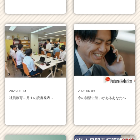
r
e
e
r）
2025.06.13
2025.06.09
社員教育～月１の読書発表～
今の就活に迷いがあるあなたへ