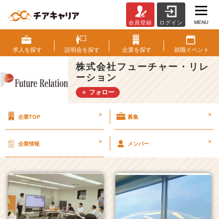
MENU
会員登録
ログイン
株
式
会
求人を
探す
説明会を
探す
企業を
探す
就職
イベント
社
株式会社フューチャー・リレ
フ
ーション
ュ
ー
＋ フォロー
チ
ャ
>
>
企業TOP
募集
ー・
リ
レ
>
>
企業情報
メンバー
ー
シ
ョ
ン
の
タ
イ