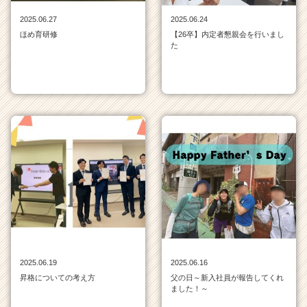
が
2025.06.27
2025.06.24
届
ほめ育研修
【26卒】内定者懇親会を行いまし
く
た
就
活
サ
イ
ト
チ
ア
キ
ャ
リ
ア
（C
h
e
e
2025.06.19
2025.06.16
r
昇格についての考え方
父の日～新入社員が報告してくれ
C
ました！～
a