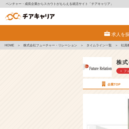
ベンチャー・成長企業からスカウトがもらえる就活サイト「チアキャリア」
社
員
求人を
教
育
HOME
＞
株式会社フューチャー・リレーション
＞
タイムライン一覧
＞
社員
～
月
１
株式
の
＋ フ
読
書
発
企業TOP
表
～
【株
式
会
社
フ