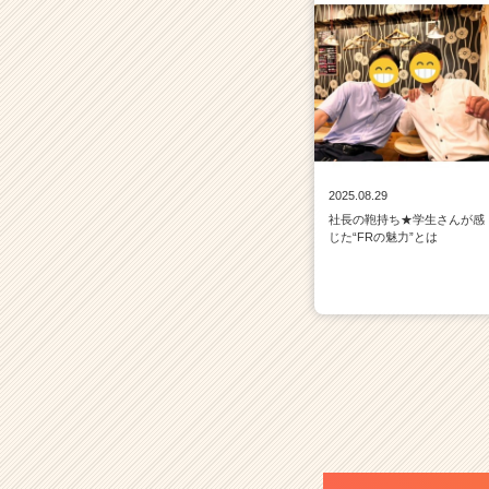
2025.08.29
社長の鞄持ち★学生さんが感
じた“FRの魅力”とは