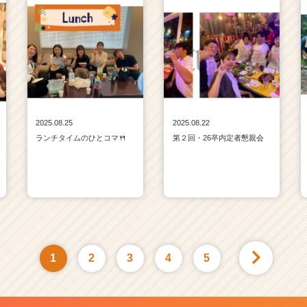
2025.08.25
2025.08.22
ランチタイムのひとコマ🍴
第２回・26卒内定者懇親会
1
2
3
4
5