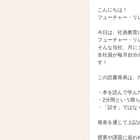
チ
ャ
こんにちは！
ー・
フューチャー・リ
成
長
今日は、社員教育
企
フューチャー・リ
業
そんな当社、月に
か
ら
全社員が毎月自分
ス
す！
カ
ウ
この読書発表は、
ト
が
・本を読んで学ん
届
・2分間という限
く
就
・「話す」ではな
活
サ
発表を通じて上記
イ
ト
授業や課題に追わ
チ