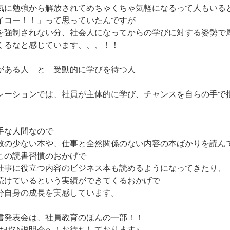
気に勉強から解放されてめちゃくちゃ気軽になるって人もいる
イコー！！」って思っていたんですが
を強制されない分、社会人になってからの学びに対する姿勢で
くるなと感じています、、、！！
がある人 と 受動的に学びを待つ人
レーションでは、社員が主体的に学び、チャンスを自らの手で
手な人間なので
数の少ない本や、仕事と全然関係のない内容の本ばかりを読ん
この読書習慣のおかげで
仕事に役立つ内容のビジネス本も読めるようになってきたり、
続けているという実績ができてくるおかげで
分自身の成長を実感しています。
書発表会は、社員教育のほんの一部！！
はぜひ説明会へ！お待ちしております♪