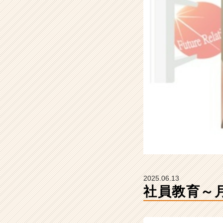
ュ
ー
チ
ャ
ー・
リ
レ
ー
シ
ョ
ン
の
タ
イ
ム
ラ
イ
2025.06.13
ン】
社員教育～
|
ベ
ン