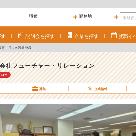
探す
説明会を
探す
企業を
探す
就職
イ
教育～月１の読書発表～
会社フューチャー・リレーション
ォロー
募集
企業情報