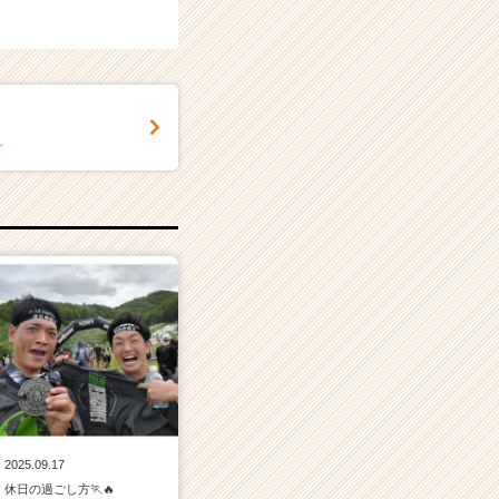
～
2025.09.17
休日の過ごし方🏃🔥