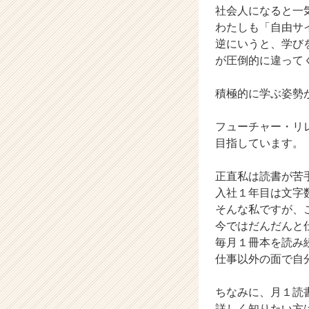
社会人になると一
ア
わたしも「自由サ
キ
ャ
逆にいうと、学び
リ
が圧倒的に違って
ア
（C
積極的に学ぶ姿勢
h
e
フューチャー・リ
e
目指しています。
r
C
a
正直私は読書が苦
r
入社１年目は文字
e
そんな私ですが、
e
今ではだんだんと
r）
毎月１冊本を読み
仕事以外の面で自
ちなみに、月１読
詳しく知りたい方