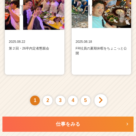
2025.08.22
2025.08.18
第２回・26卒内定者懇親会
FR社員の夏期休暇をちょこっと公
開
1
2
3
4
5
仕事をみる