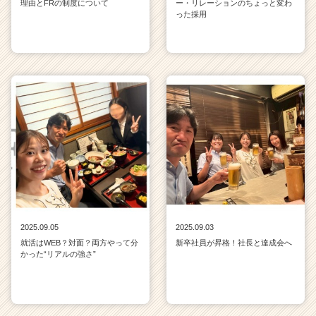
理由とFRの制度について
ー・リレーションのちょっと変わ
った採用
2025.09.05
2025.09.03
就活はWEB？対面？両方やって分
新卒社員が昇格！社長と達成会へ
かった“リアルの強さ”