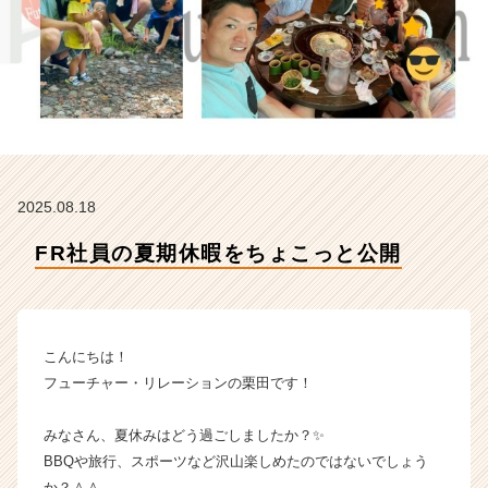
会
社
フ
ュ
ー
チ
ャ
ー・
リ
2025.08.18
レ
ー
FR社員の夏期休暇をちょこっと公開
シ
ョ
ン
の
タ
こんにちは！
イ
フューチャー・リレーションの栗田です！
ム
ラ
みなさん、夏休みはどう過ごしましたか？✨
イ
BBQや旅行、スポーツなど沢山楽しめたのではないでしょう
ン】
|
か？＾＾