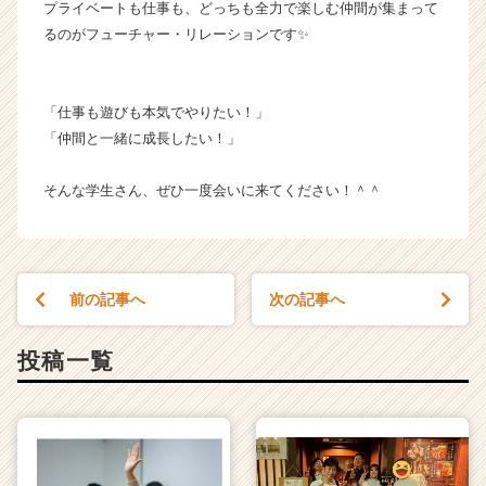
プライベートも仕事も、どっちも全力で楽しむ仲間が集まって
イ
るのがフューチャー・リレーションです✨
ト
チ
ア
キ
「仕事も遊びも本気でやりたい！」
ャ
「仲間と一緒に成長したい！」
リ
ア
そんな学生さん、ぜひ一度会いに来てください！＾＾
（C
h
e
e
r
前の記事へ
次の記事へ
C
a
r
投稿一覧
e
e
r）