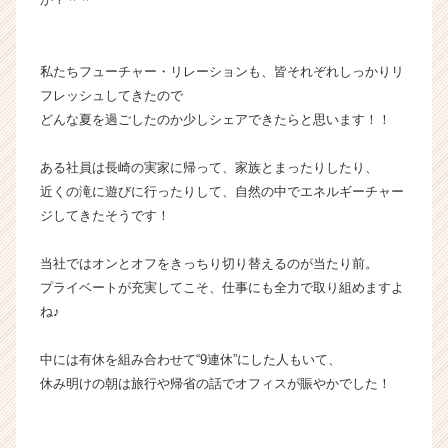
ベ
ン
チ
私たちフューチャー・リレーションも、皆それぞれしっかりリ
ャ
フレッシュしてきたので
ー・
どんな夏を過ごしたのか少しシェアできたらと思います！！
成
長
企
ある社員は長崎の実家に帰って、家族とまったりしたり、
業
近くの滝に遊びに行ったりして、自然の中でエネルギーチャー
か
ジしてきたそうです！
ら
ス
当社ではオンとオフをきっちり切り替えるのが当たり前。
カ
プライベートが充実してこそ、仕事にも全力で取り組めますよ
ウ
ね♪
ト
が
届
中には有休を組み合わせて“9連休”にした人もいて、
く
休み明けの朝は旅行や帰省の話でオフィスが賑やかでした！
就
活
サ