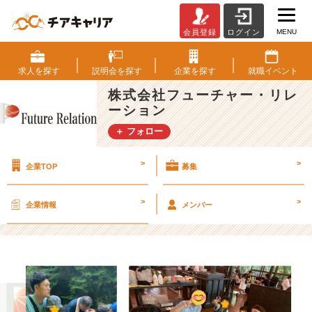
MENU
会員登録
ログイン
F
R
社
求人を
探す
説明会を
探す
企業を
探す
就職
イベント
員
株式会社フューチャー・リレ
の
ーション
夏
期
＋ フォロー
休
暇
>
>
企業TOP
募集
を
ち
ょ
>
>
企業情報
メンバー
こ
っ
と
公
開
【株
式