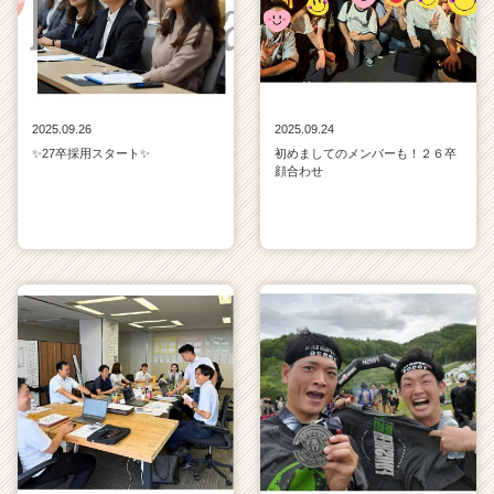
e
e
r
C
a
r
2025.09.26
2025.09.24
e
✨27卒採用スタート✨
初めましてのメンバーも！２６卒
e
顔合わせ
r）