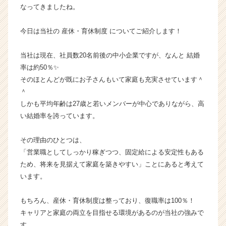
なってきましたね。
シ
ョ
ン
今日は当社の 産休・育休制度 についてご紹介します！
の
タ
当社は現在、社員数20名前後の中小企業ですが、なんと 結婚
イ
率は約50％✨
ム
そのほとんどが既にお子さんもいて家庭も充実させています＾
ラ
＾
イ
しかも平均年齢は27歳と若いメンバーが中心でありながら、高
ン】
|
い結婚率を誇っています。
ベ
ン
その理由のひとつは、
チ
「営業職としてしっかり稼ぎつつ、固定給による安定性もある
ャ
ため、将来を見据えて家庭を築きやすい」ことにあると考えて
ー・
います。
成
長
企
もちろん、産休・育休制度は整っており、復職率は100％！
業
キャリアと家庭の両立を目指せる環境があるのが当社の強みで
か
す。