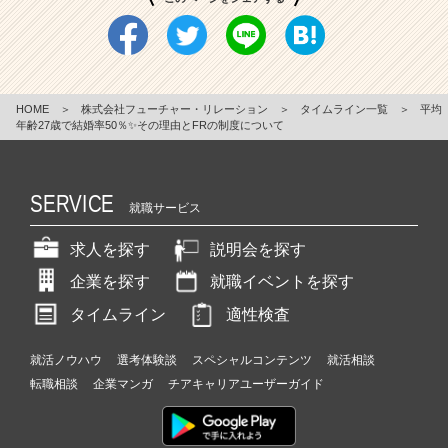
HOME
＞
株式会社フューチャー・リレーション
＞
タイムライン一覧
＞
平均
年齢27歳で結婚率50％✨その理由とFRの制度について
SERVICE
就職サービス
求人を探す
説明会を探す
企業を探す
就職イベントを探す
タイムライン
適性検査
就活ノウハウ
選考体験談
スペシャルコンテンツ
就活相談
転職相談
企業マンガ
チアキャリアユーザーガイド