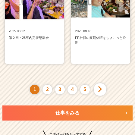
2025.08.22
2025.08.18
第２回・26卒内定者懇親会
FR社員の夏期休暇をちょこっと公
開
1
2
3
4
5
仕事をみる
このページをシェアする