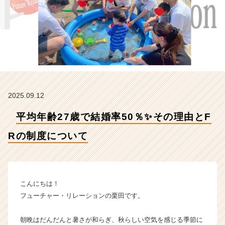
F
R
の
制
度
に
つ
い
て
2025.09.12
【株
式
平均年齢27歳で結婚率50％✨その理由とF
会
社
Rの制度について
フ
ュ
ー
チ
ャ
こんにちは！
ー・
フューチャー・リレーションの栗田です。
リ
レ
朝晩はだんだんと暑さが和らぎ、秋らしい空気を感じる季節に
ー