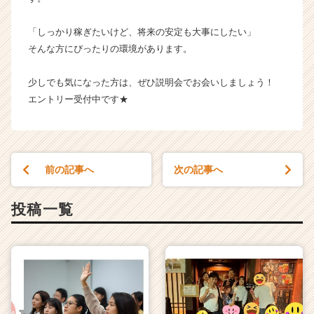
ら
ス
「しっかり稼ぎたいけど、将来の安定も大事にしたい」
カ
そんな方にぴったりの環境があります。
ウ
ト
が
少しでも気になった方は、ぜひ説明会でお会いしましょう！
届
エントリー受付中です★
く
就
活
サ
前の記事へ
次の記事へ
イ
ト
チ
投稿一覧
ア
キ
ャ
リ
ア
（C
h