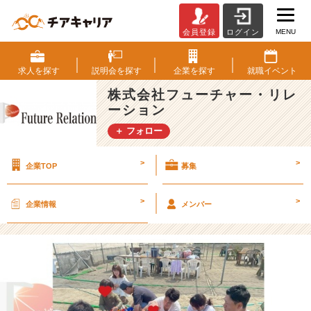
MENU
会員登録
ログイン
平
均
年
求人を
探す
説明会を
探す
企業を
探す
就職
イベント
齢
株式会社フューチャー・リレ
2
ーション
7
歳
＋ フォロー
で
結
>
>
企業TOP
募集
婚
率
5
>
>
企業情報
メンバー
0％
✨
そ
の
理
由
と