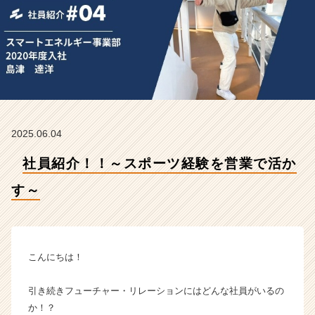
【株
式
会
社
フ
ュ
ー
チ
ャ
2025.06.04
ー・
リ
社員紹介！！～スポーツ経験を営業で活か
レ
ー
す～
シ
ョ
ン
の
タ
こんにちは！
イ
ム
引き続きフューチャー・リレーションにはどんな社員がいるの
ラ
か！？
イ