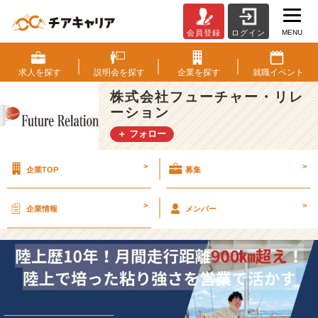
MENU
会員登録
ログイン
社
員
紹
求人を
探す
説明会を
探す
企業を
探す
就職
イベント
介！！
株式会社フューチャー・リレ
～
ーション
ス
ポ
＋ フォロー
ー
ツ
>
>
企業TOP
募集
経
験
を
>
>
企業情報
メンバー
営
業
で
活
か
す
～