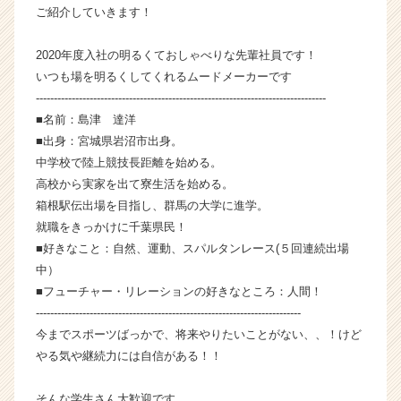
ご紹介していきます！
ン】
|
ベ
2020年度入社の明るくておしゃべりな先輩社員です！
ン
いつも場を明るくしてくれるムードメーカーです
チ
---------------------------------------------------------------------------------
ャ
■名前：島津 達洋
ー・
■出身：宮城県岩沼市出身。
成
中学校で陸上競技長距離を始める。
長
高校から実家を出て寮生活を始める。
企
業
箱根駅伝出場を目指し、群馬の大学に進学。
か
就職をきっかけに千葉県民！
ら
■好きなこと：自然、運動、スパルタンレース(５回連続出場
ス
中）
カ
■フューチャー・リレーションの好きなところ：人間！
ウ
--------------------------------------------------------------------------
ト
今までスポーツばっかで、将来やりたいことがない、、！けど
が
届
やる気や継続力には自信がある！！
く
就
そんな学生さん大歓迎です。