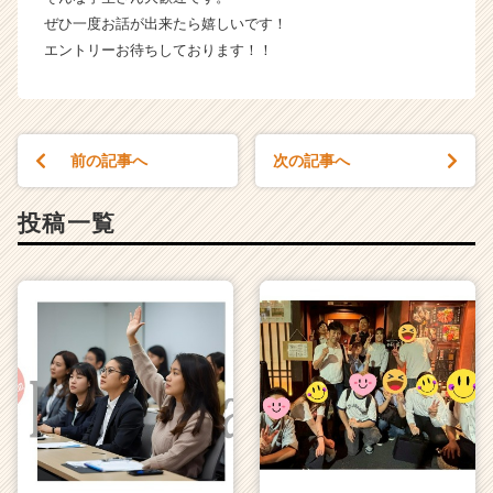
活
ぜひ一度お話が出来たら嬉しいです！
サ
エントリーお待ちしております！！
イ
ト
チ
ア
キ
前の記事へ
次の記事へ
ャ
リ
投稿一覧
ア
（C
h
e
e
r
C
a
r
e
e
r）