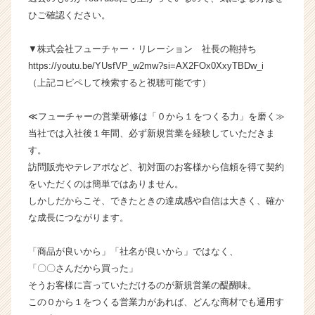
が
ひご確認ください。
届
く
▼株式会社フューチャー・リレーション 社長の鞄持ち
就
https://youtu.be/YUsfVP_w2mw?si=AX2FOx0XxyTBDw_i
活
サ
（上記コピペして検索すると視聴可能です）
イ
ト
≪フューチャーの営業研修は「０から１をつくる力」を磨く≫
チ
当社では入社後１年間、必ず新規営業を経験していただきま
ア
す。
キ
訪問販売やテレアポなど、初対面のお客様から信頼を得て契約
ャ
をいただくのは簡単ではありません。
リ
ア
しかしだからこそ、できたときの達成感や自信は大きく、確か
（C
な成長につながります。
h
e
「商品が良いから」「社名が良いから」ではなく、
e
「〇〇さんだから買った」
r
そうお客様に言っていただけるのが新規営業の醍醐味。
C
この０から１をつくる営業力があれば、どんな商材でも通用す
a