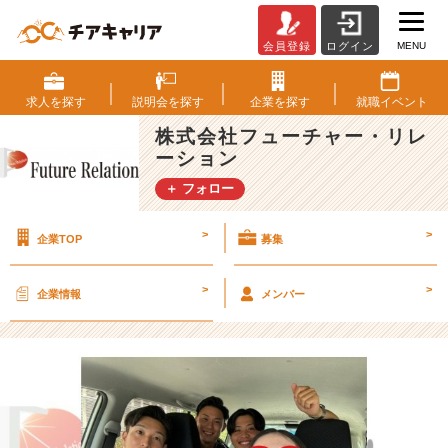
MENU
会員登録
ログイン
日
本
代
求人を
探す
説明会を
探す
企業を
探す
就職
イベント
表
株式会社フューチャー・リレ
ラ
ーション
ン
ナ
＋ フォロー
ー
が
>
>
企業TOP
募集
挑
戦！
社
>
>
企業情報
メンバー
長
密
着
3
日
間
イ