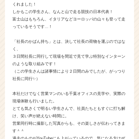
くれました！
イ
しかもこの学生さん、なんと山で走る競技の日本代表！
ム
ラ
富士山はもちろん、イタリアなどヨーロッパの山々も登って走
イ
っているそうです...！
ン】
|
「社長のかばん持ち」とは、決して社長の荷物を運ぶのではな
ベ
く、
ン
３日間社長に同行して現場を間近で見て学ぶ特別なインターン
チ
のような取り組みです！
ャ
ー・
（この学生さんは諸事情により２日間のみでしたが、がっつり
成
社長に同行✨）
長
企
本社だけでなく営業マンのいる千葉オフィスの見学や、実際の
業
現場体験も行いました。
か
とても気さくで明るい学生さんで、社員たちともすぐに打ち解
ら
け、笑い声が絶えない時間に。
ス
カ
営業同行時に撮影した写真からも、その楽しさが伝わってきま
ウ
す＾＾
ト
過去のものがYouTubeにも上がっているので、気になる方はぜ