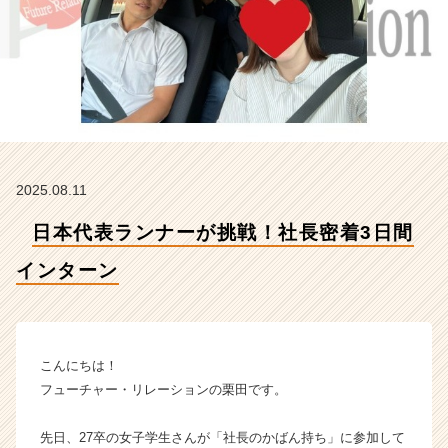
ン
タ
ー
ン
【株
式
会
社
フ
2025.08.11
ュ
ー
日本代表ランナーが挑戦！社長密着3日間
チ
ャ
インターン
ー・
リ
レ
ー
シ
こんにちは！
ョ
フューチャー・リレーションの栗田です。
ン
の
先日、27卒の女子学生さんが「社長のかばん持ち」に参加して
タ