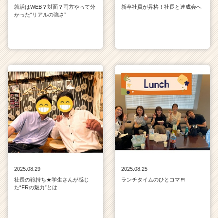
就活はWEB？対面？両方やって分
新卒社員が昇格！社長と達成会へ
かった“リアルの強さ”
2025.08.29
2025.08.25
社長の鞄持ち★学生さんが感じ
ランチタイムのひとコマ🍴
た“FRの魅力”とは