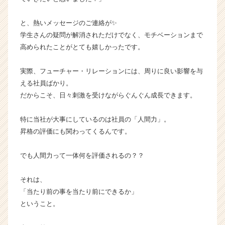
就
活
と、熱いメッセージのご連絡が✨
サ
学生さんの疑問が解消されただけでなく、モチベーションまで
イ
高められたことがとても嬉しかったです。
ト
チ
ア
実際、フューチャー・リレーションには、周りに良い影響を与
キ
える社員ばかり。
ャ
だからこそ、日々刺激を受けながらぐんぐん成長できます。
リ
ア
特に当社が大事にしているのは社員の「人間力」。
（C
昇格の評価にも関わってくるんです。
h
e
e
でも人間力って一体何を評価されるの？？
r
C
それは、
a
「当たり前の事を当たり前にできるか」
r
ということ。
e
e