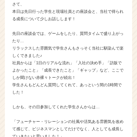
さて、
イ
本日は先日行った学生と現場社員との座談会と、当社で得られ
ン】
|
る成長について少しお話しします！
ベ
ン
先日の座談会では、ゲームをしたり、質問タイムで盛り上がっ
チ
たり...
ャ
リラックスした雰囲気で学生さんもさっそく当社に馴染んで楽
ー・
しくできました♪
成
社員からは「1日のリアルな流れ」「入社の決め手」「訪販で
長
企
よかったこと」「成長できたこと」「ギャップ」など、ここで
業
しか聞けない赤裸々トークが続出！
か
学生さんもどんどん質問してくれて、あっという間の1時間で
ら
した！
ス
カ
しかも、その日参加してくれた学生さんからは…
ウ
ト
が
「フューチャー・リレーションの社風や活気ある雰囲気を改め
届
て感じて、ビジネスマンとしてだけでなく、人としても成長し
く
ていきたいと思いました！」