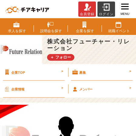
MENU
会員登録
ログイン
“仕
事
が
求人を
探す
説明会を
探す
企業を
探す
就職
イベント
で
株式会社フューチャー・リレ
き
ーション
る
人”で
＋ フォロー
終
わ
>
>
企業TOP
募集
ら
な
い。
>
>
企業情報
メンバー
尊
敬
さ
れ
る
大
人