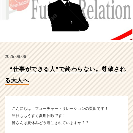
へ
【株
式
会
社
フ
ュ
ー
チ
2025.08.06
ャ
ー・
“仕事ができる人”で終わらない。尊敬され
リ
レ
る大人へ
ー
シ
ョ
ン
の
こんにちは！フューチャー・リレーションの栗田です！
タ
当社ももうすぐ夏期休暇です！
イ
皆さんは夏休みどう過ごされていますか？？
ム
ラ