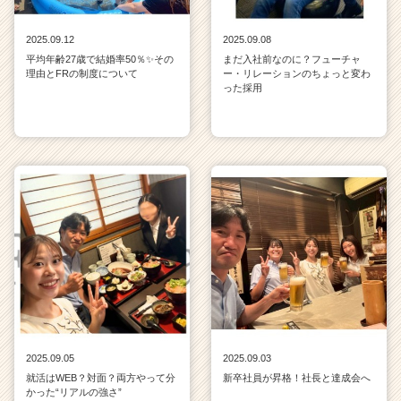
2025.09.12
2025.09.08
平均年齢27歳で結婚率50％✨その
まだ入社前なのに？フューチャ
理由とFRの制度について
ー・リレーションのちょっと変わ
った採用
2025.09.05
2025.09.03
就活はWEB？対面？両方やって分
新卒社員が昇格！社長と達成会へ
かった“リアルの強さ”