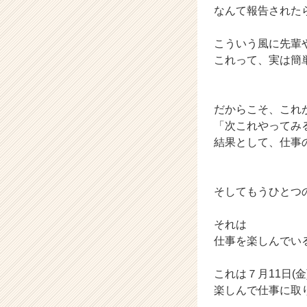
なんて報告された
ト
チ
ア
こういう風に先輩
キ
これって、実は簡
ャ
リ
ア
だからこそ、これ
（C
「次これやってみ
h
結果として、仕事
e
e
r
C
そしてもうひとつ
a
r
それは
e
仕事を楽しんでい
e
r）
これは７月11日(
楽しんで仕事に取