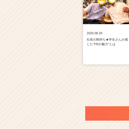
2025.08.29
社長の鞄持ち★学生さんが感
じた“FRの魅力”とは