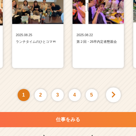
2025.08.25
2025.08.22
ランチタイムのひとコマ🍴
第２回・26卒内定者懇親会
1
2
3
4
5
仕事をみる