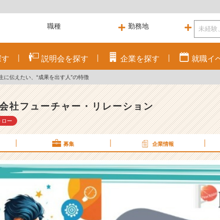
探す
説明会を
探す
企業を
探す
就職
イ
生に伝えたい、“成果を出す人”の特徴
会社フューチャー・リレーション
ォロー
募集
企業情報