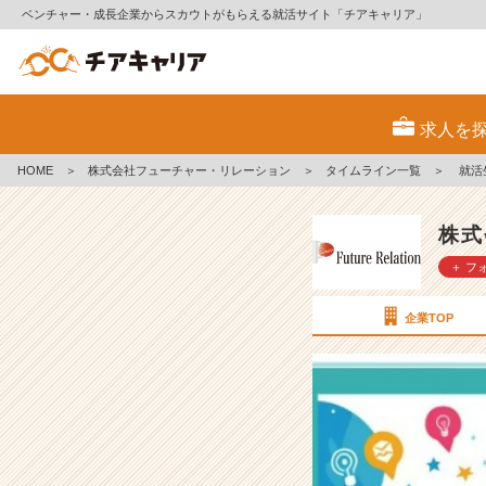
ベンチャー・成長企業からスカウトがもらえる就活サイト「チアキャリア」
就
活
求人を
生
に
HOME
＞
株式会社フューチャー・リレーション
＞
タイムライン一覧
＞
就活
伝
え
た
株式
い、“成
＋ フ
果
を
出
企業TOP
す
人”の
特
徴
【株
式
会