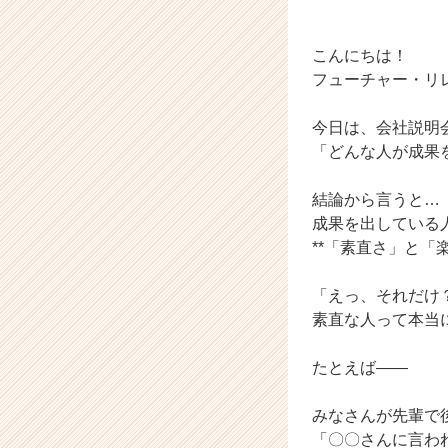
ベ
ン
チ
こんにちは！
ャ
フューチャー・リ
ー・
成
今日は、会社説明
長
「どんな人が成果
企
業
か
結論から言うと…
ら
成果を出している
ス
**「素直さ」と「
カ
ウ
「えっ、それだけ
ト
素直な人って本当に
が
届
く
たとえば――
就
活
みなさんが先輩で
サ
「〇〇さんに言わ
イ