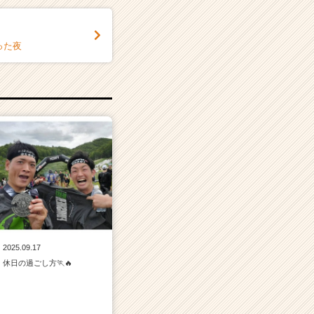
った夜
2025.09.17
休日の過ごし方🏃🔥