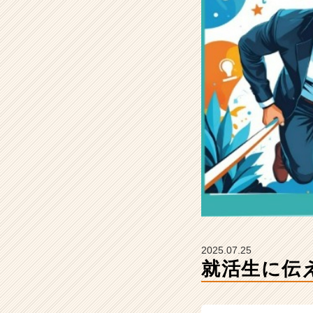
社
フ
ュ
ー
チ
ャ
ー・
リ
レ
ー
シ
ョ
ン
の
タ
イ
ム
2025.07.25
ラ
就活生に伝
イ
ン】
|