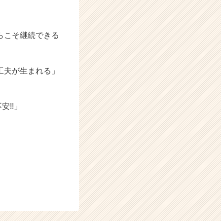
らこそ継続できる
工夫が生まれる」
安!!」
、