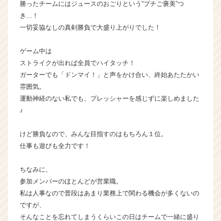
勝ったチームにはジュースのおごりという“プチご褒美”つ
ト
き...！
チ
ア
一切妥協なしの真剣勝負で大盛り上がりでした！
キ
ャ
ゲーム中は
リ
ストライクが出れば全員でハイタッチ！
ア
ガーターでも「ドンマイ！」と声をかけ合い、終始あたたかい
（C
雰囲気。
h
運動神経のない私でも、プレッシャーを感じずに楽しめました
e
e
♪
r
C
けど勝負なので、みんな目指すのはもちろん１位。
a
仕事も遊びも全力です！
r
e
ちなみに、
e
参加メンバーのほとんどが営業職。
r）
私は人事なので普段はあまり業務上で関わる機会が多くないの
ですが、
そんなことを忘れてしまうくらいこの日はチームで一緒に盛り