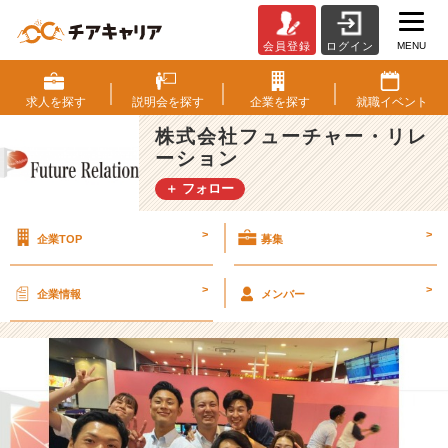
MENU
会員登録
ログイン
チ
ー
ム
求人を
探す
説明会を
探す
企業を
探す
就職
イベント
ワ
株式会社フューチャー・リレ
ー
ーション
ク
が
＋ フォロー
さ
ら
>
>
企業TOP
募集
に
強
く
>
>
企業情報
メンバー
な
っ
た
夜
【株
式
会