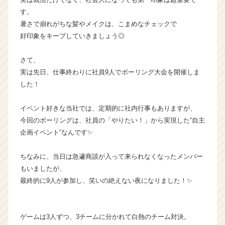
ン
す。
チ
暑さで崩れがちな髪やメイクは、こまめなチェックで
ャ
好印象をキープしていきましょう◎
ー・
成
さて、
長
実は先日、仕事終わりに社員9人でボーリング大会を開催しま
企
業
した！
か
ら
イベント好きな当社では、定期的に社内行事もありますが、
ス
今回のボーリングは、社員の「やりたい！」から実現した“自主
カ
企画イベント”なんです✨
ウ
ト
ちなみに、当日は急遽商談が入って来られなくなったメンバー
が
届
もいましたが、
く
最終的に9人が参加し、笑いの絶えない夜になりました！✨
就
活
サ
ゲームは3人ずつ、3チームに分かれて白熱のチーム対決。
イ