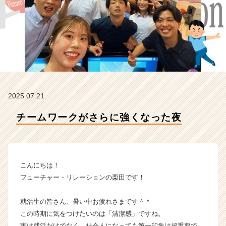
社
フ
ュ
ー
チ
ャ
ー・
リ
レ
2025.07.21
ー
シ
チームワークがさらに強くなった夜
ョ
ン
の
タ
イ
こんにちは！
ム
フューチャー・リレーションの栗田です！
ラ
イ
就活生の皆さん、暑い中お疲れさまです＾＾
ン】
この時期に気をつけたいのは「清潔感」ですね。
|
ベ
実は就活だけでなく、社会人になっても第一印象は超重要で