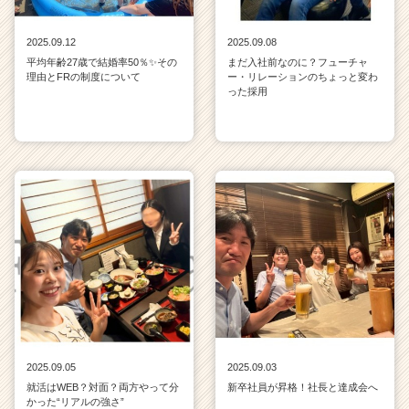
2025.09.12
2025.09.08
平均年齢27歳で結婚率50％✨その
まだ入社前なのに？フューチャ
理由とFRの制度について
ー・リレーションのちょっと変わ
った採用
2025.09.05
2025.09.03
就活はWEB？対面？両方やって分
新卒社員が昇格！社長と達成会へ
かった“リアルの強さ”