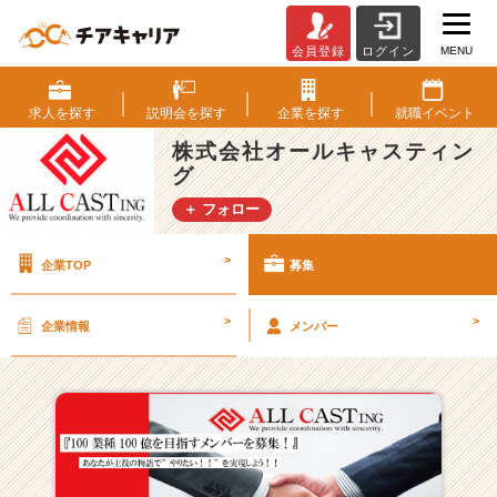
MENU
会員登録
ログイン
株
式
会
求人を
探す
説明会を
探す
企業を
探す
就職
イベント
社
株式会社オールキャスティン
オ
グ
ー
ル
＋ フォロー
キ
ャ
>
企業TOP
募集
ス
テ
ィ
>
>
企業情報
メンバー
ン
グ
の
採
用/
求
人