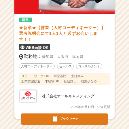
一
覧
-
『1
新卒
0
★新卒★【営業（人材コーディネーター）】
0
選考説明会にて1人1人と必ずお会いしま
業
す！！
種
WEB面談 OK
1
0
勤務地：
愛知県、
大阪府、
福岡県
0
人材コーディネーター
セールス
コンサルタント
億
を
リモートワーク OK
学歴不問
土日休み
目
起業志望歓迎
未経験OK
転勤無し
残業少なめ
指
す
株式会社オールキャスティング
メ
ン
2024年06月11日 15:23 更新
バ
ー
ブックマーク
を
募