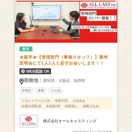
集！』
あ
な
た
が
主
役
の
新卒
物
★新卒★【管理部門（事務スタッフ）】選考
語
説明会にて1人1人と必ずお会いします！！
で”や
WEB面談 OK
り
た
勤務地：
愛知県、
大阪府、
福岡県
い！！”を
管理部
事務
その他
実
現
リモートワーク OK
学歴不問
土日休み
し
起業志望歓迎
未経験OK
転勤無し
残業少なめ
よ
う！！
株式会社オールキャスティング
|
ベ