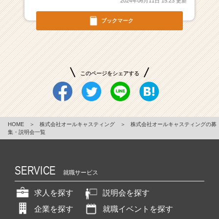
2024年06月11日 15:23 更新
ン
チ
ブックマーク
ャ
ー・
成
長
企
このページをシェアする
業
か
ら
ス
カ
HOME
＞
株式会社オールキャスティング
＞
株式会社オールキャスティングの募
ウ
集・説明会一覧
ト
が
届
SERVICE
く
就職サービス
就
活
求人を探す
説明会を探す
サ
企業を探す
就職イベントを探す
イ